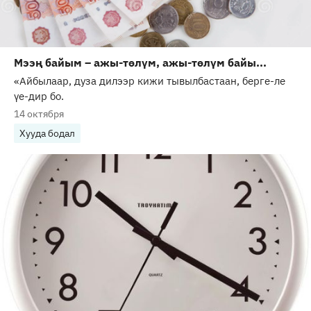
Мээң байым – ажы-төлүм, ажы-төлүм байы...
«Айбылаар, дуза дилээр кижи тывылбастаан, берге-ле
үе-дир бо.
14 октября
Хууда бодал