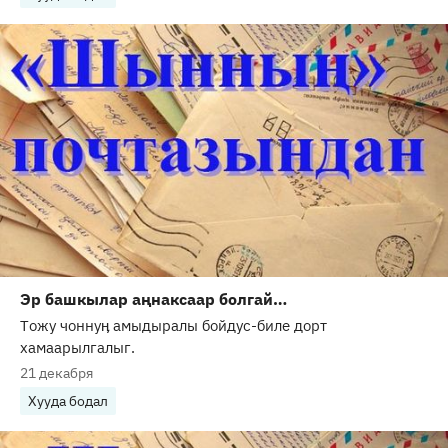
Эр башкылар аңнаксаар болгай…
Тожу чоннуӊ амыдыралы бойдус-биле дорт
хамаарылгалыг.
21 декабря
Хууда бодал