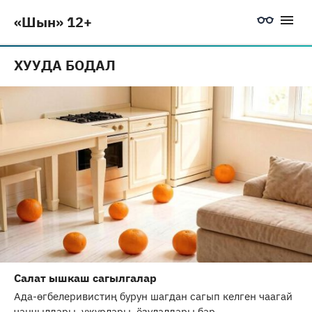
«Шын» 12+
ХУУДА БОДАЛ
Салат ышкаш сагылгалар
Ада-өгбелеривистиң бурун шагдан сагып келген чаагай
чаңчылдары, ужурлары, ёзулалдары бар.