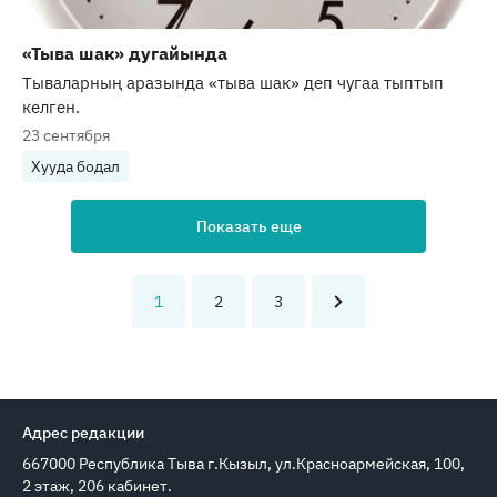
«Тыва шак» дугайында
Тываларның аразында «тыва шак» деп чугаа тыптып
келген.
23 сентября
Хууда бодал
Показать еще
1
2
3
Адрес редакции
667000 Республика Тыва г.Кызыл, ул.Красноармейская, 100,
2 этаж, 206 кабинет.