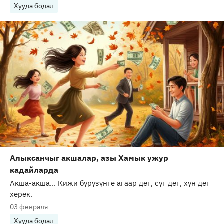
Хууда бодал
Алыксанчыг акшалар, азы Хамык ужур
кадайларда
Акша-акша… Кижи бүрүзүнге агаар дег, суг дег, хүн дег
херек.
03 февраля
Хууда бодал