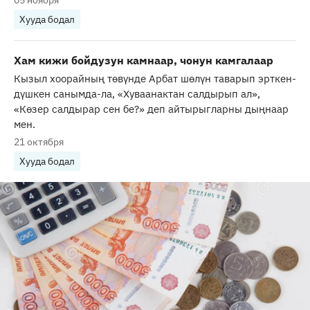
Хууда бодал
Хам кижи бойдузун камнаар, чонун камгалаар
Кызыл хоорайның төвүнде Арбат шөлүн таварып эрткен-
дүшкен санымда-ла, «Хуваанактан салдырып ал»,
«Көзер салдырар сен бе?» деп айтырыгларны дыңнаар
мен.
21 октября
Хууда бодал