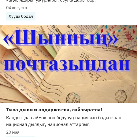
04 августа
Хууда бодал
Тыва дылым алдаржы-ла, сайзыра-ла!
Кандыг-даа аймак чон бодунуң нациязын бадыткаан
национал дылдыг, национал аттарлыг.
20 мая