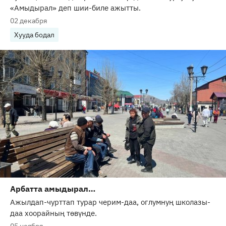
«Амыдырал» деп шии-биле ажытты.
02 декабря
Хууда бодал
Арбатта амыдырал…
Ажылдап-чурттап турар черим-даа, оглумнуң школазы-
даа хоорайның төвүнде.
05 ноября