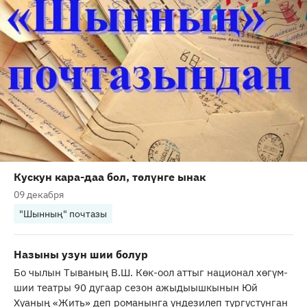
Кускун кара-даа бол, төлүнге ынак
09 декабря
"Шынның" почтазы
Назыны узун шии болур
Бо чылын Тываның В.Ш. Көк-оол аттыг национал хөгүм-
шии театры 90 дугаар сезон ажыдыышкынын Юй
Хуаның «Жить» деп романынга үндезилеп тургустунган