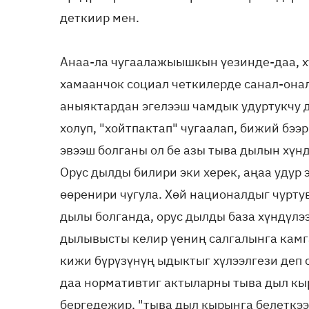
деткиир мен.
Анаа-ла чугаалажыышкын үезинде-даа, ху
хамаанчок социал четкилерде санал-она
аныяктардан эгелээш чамдык удуртукчу д
холуп, "хойтпактап" чугаалап, бижий бээ
эвээш болганы ол бе азы тыва дылын хүнд
Орус дылды билири эки херек, аңаа удур 
өөренири чугула. Хөй националдыг чурт
дылы болганда, орус дылды база хүндүлээ
дылывысты келир үениң салгалынга камг
кижи бүрүзүнүң ыдыктыг хүлээлгези деп 
даа нормативтиг актыларны тыва дыл кы
бергедежир, "тыва дыл кырынга белеткээр