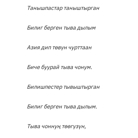
Танышпастар таныштырган
Билиг берген тыва дылым
Азия дип төвүн чурттаан
Биче буурай тыва чонум.
Билишпестер тывыштырган
Билиг берген тыва дылым.
Тыва чоннуң төөгүзүн,