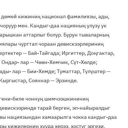
р дөмей кижиниң национал фамилиязы, ады,
чоруур мен. Кандыг-даа нацияның улузу ук
арышкан аттарлыг болур. Бурун тываларның
иялары чурттап чораан девискээрлериниң
ертектер — Бай-Тайгада; Иргиттер, Доңгактар,
 Ондар- лар — Чөөн-Хемчик, Сүт-Хөлде;
ды- лар — Бии-Хемде; Туматтар, Түлүштер —
Кыргыстар, Сояннар — Эрзинде.
лгени-биле чоннуң шимчээшкининиң
евискээринде тарай берген, эп-найыралдыг
сывы нациязындан хамаарылга чокка кандыг-даа
ы кижилерниң хууда херээ, хостуг эргези.