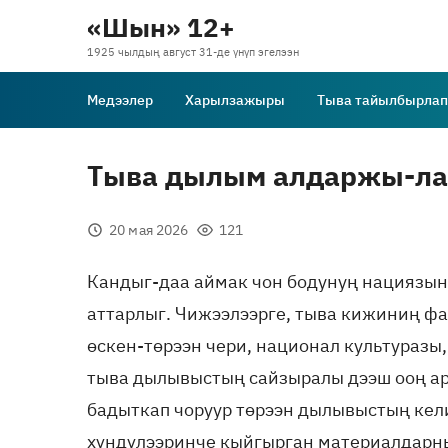
«Шын» 12+
1925 чылдың август 31-де үнүп эгелээн
Медээлер
Харылзажыры
Тыва тайылбырлап
Тыва дылым алдаржы-ла,
20 мая 2026
121
Кандыг-даа аймак чон бодунуң нациязын
аттарлыг. Чижээлээрге, тыва кижиниң фа
өскен-төрээн чери, национал культуразы,
тыва дылывыстың сайзыралы дээш ооң ар
бадыткап чоруур төрээн дылывыстың кел
хүндүлээринче кыйгырган материалдарн