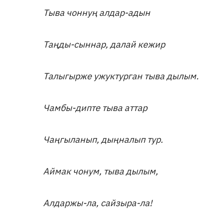
Тыва чоннуң алдар-адын
Таңды-сыннар, далай кежир
Талыгырже ужуктурган тыва дылым.
Чамбы-дипте тыва аттар
Чаңгыланып, дыңналып тур.
Аймак чонум, тыва дылым,
Алдаржы-ла, сайзыра-ла!