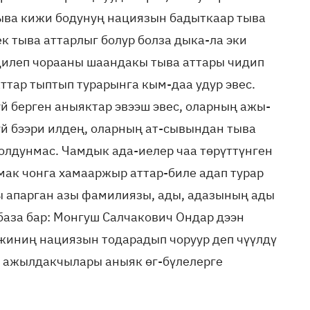
ыва кижи бодунуң нациязын бадыткаар тыва
 тыва аттарлыг болур болза дыка-ла эки
эдилеп чорааны шаандакы тыва аттары чидип
аттар тыптып турарынга кым-даа удур эвес.
й берген аныяктар эвээш эвес, оларның ажы-
уй бээри илдең, оларның ат-сывындан тыва
олдунмас. Чамдык ада-иелер чаа төрүттүнген
ймак чонга хамааржыр аттар-биле адап турар
 апарган азы фамилиязы, ады, адазының ады
база бар: Монгуш Салчакович Ондар дээн
ижиниң нациязын тодарадып чоруур деп чүүлдү
 ажылдакчылары аныяк өг-бүлелерге