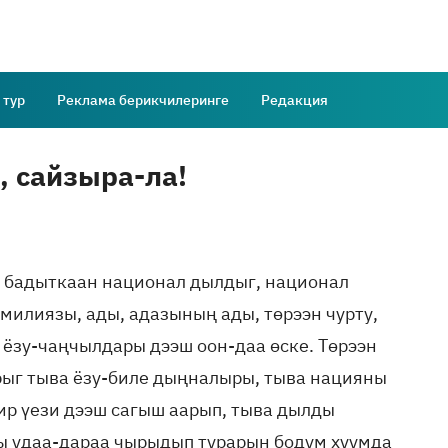
 тур
Реклама берикчилеринге
Редакция
 сайзыра-ла!
 бадыткаан национал дылдыг, национал
милиязы, ады, адазының ады, төрээн чурту,
 ёзу-чаңчылдары дээш оон-даа өске. Төрээн
ыг тыва ёзу-биле дыңналыры, тыва нацияны
ир үези дээш сагыш аарып, тыва дылды
ы удаа-дараа чырыдып турарын бодум хуумда