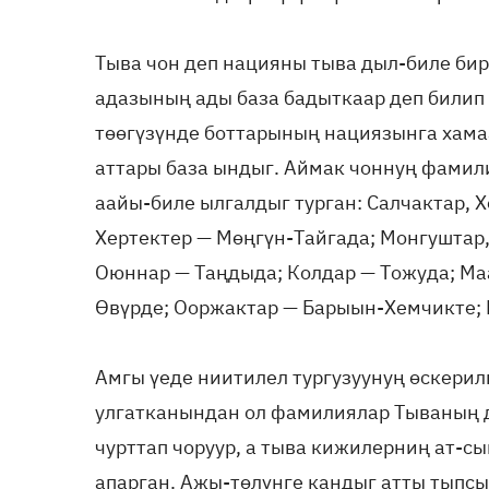
Тыва чон деп нацияны тыва дыл-биле би
адазының ады база бадыткаар деп билип 
төөгүзүнде боттарының нациязынга хама
аттары база ындыг. Аймак чоннуң фамил
аайы-биле ылгалдыг турган: Салчактар, Х
Хертектер — Мөңгүн-Тайгада; Монгуштар,
Оюннар — Таңдыда; Колдар — Тожуда; Маа
Өвүрде; Ооржактар — Барыын-Хемчикте; 
Амгы үеде ниитилел тургузуунуң өскери
улгатканындан ол фамилиялар Тываның д
чурттап чоруур, а тыва кижилерниң ат-
апарган. Ажы-төлүнге кандыг атты тыпсыр