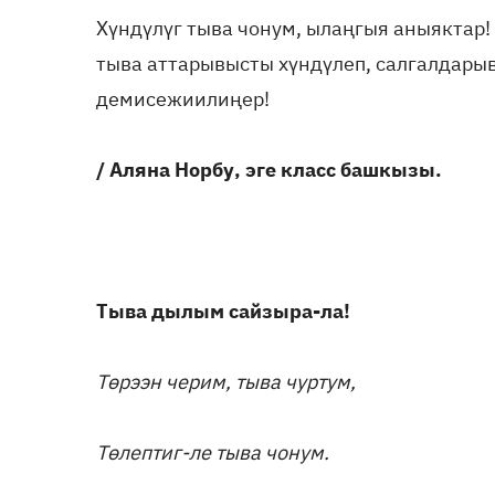
Хүндүлүг тыва чонум, ылаңгыя аныяктар
тыва аттарывысты хүндүлеп, салгалдары
демисежиилиңер!
/ Аляна Норбу,
эге класс башкызы.
Тыва дылым сайзыра-ла!
Төрээн черим, тыва чуртум,
Төлептиг-ле тыва чонум.