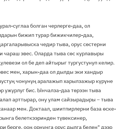
рал-суглаа болган черлерге-даа, ол
лдарын бижип турар бижикчилер-даа,
аргаларывыска чедир тыва, орус сөстерни
ри чараш эвес. Оларда тыва сөс курлавыры
үлевези ол бе деп айтырыг тургустунуп келир.
эвес мен, харын-даа ол дылды эки хандыр
увустуң чонунуң аралажып харылзажыр күрүне
р ужурлуг бис. Ынчалза-даа төрээн тыва
алап арттырар, ону улам сайзырадыры – тыва
санаар мен. Доктаал, шиитпирлерни база өске-
рынга белеткээринден түвексинер,
и берге, ооң орнунга орус дылга белен" дээр