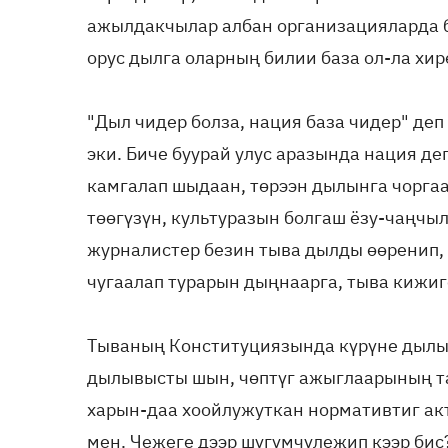
ажылдакчылар албан организацияларда ба
орус дылга оларның билии база ол-ла хире
"Дыл чидер болза, нация база чидер" деп
эки. Биче буурай улус аразында нация 
камгалап шыдаан, төрээн дылынга чоргаа
төөгүзүн, культуразын болгаш ёзу-чаңч
журналистер безин тыва дылды өөренип,
чугаалап турарын дыңнаарга, тыва кижиг
Тываның Конституциязында күрүне дылы
дылывысты шын, чөптүг ажыглаарының т
харын-даа хоойлужуткан нормативтиг акт
мен. Чежеге дээр шүгүмчүлежип кээр бис