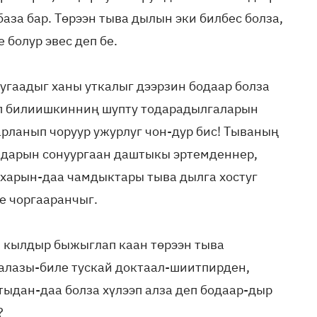
за бар. Төрээн тыва дылын эки билбес болза,
 болур эвес деп бе.
 угаадыг ханы уткалыг дээрзин бодаар болза
деп билиишкинниң шупту тодарадылгаларын
рланып чоруур ужурлуг чон-дур бис! Тываның
ылдарын сонуургаан даштыкы эртемденнер,
 харын-даа чамдыктары тыва дылга хостуг
е чоргааранчыг.
 кылдыр быжыглап каан төрээн тыва
алазы-биле тускай доктаал-шиитпирден,
ыдан-даа болза хүлээп алза деп бодаар-дыр
?