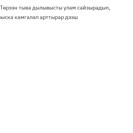
! Төрээн тыва дылывысты улам сайзырадып,
выска камгалап арттырар дээш