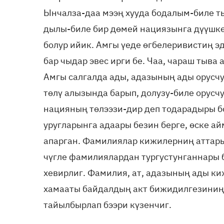
Ынчалза-даа мээң хууда бодалым-биле т
дылы-биле бир дөмей нациязынга дүүшкек
болур ийик. Амгы үеде өгбелеривистиң 
бар чыдар эвес ирги бе. Чаа, чараш тыва 
Амгы салгалда ады, адазының ады орусчу
төлү алызында барып, долузу-биле орусч
нацияның төлээзи-дир деп тодарадыры б
уругларынга адаары безин берге, өске а
апарган. Фамилиялар кижилерниң аттары
чүгле фамилиялардан тургустунганнары 
хевирлиг. Фамилия, ат, адазының ады к
хамааты байдалдың акт бижидилгезиниң
тайылбырлап бээри күзенчиг.