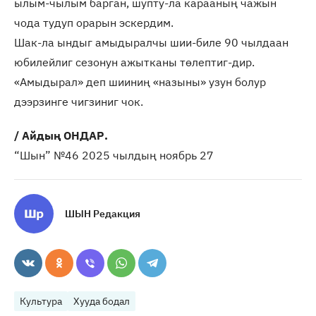
ылым-чылым барган, шупту-ла карааның чажын
чода тудуп орарын эскердим.
Шак-ла ындыг амыдыралчы шии-биле 90 чылдаан
юбилейлиг сезонун ажытканы төлептиг-дир.
«Амыдырал» деп шииниң «назыны» узун болур
дээрзинге чигзиниг чок.
/ Айдың ОНДАР.
“Шын” №46 2025 чылдың ноябрь 27
ШЫН Редакция
Культура
Хууда бодал