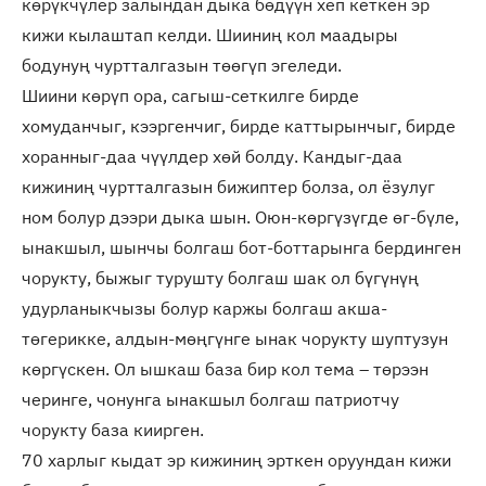
көрүкчүлер залындан дыка бөдүүн хеп кеткен эр
кижи кылаштап келди. Шииниң кол маадыры
бодунуң чуртталгазын төөгүп эгеледи.
Шиини көрүп ора, сагыш-сеткилге бирде
хомуданчыг, кээргенчиг, бирде каттырынчыг, бирде
хоранныг-даа чүүлдер хөй болду. Кандыг-даа
кижиниң чуртталгазын бижиптер болза, ол ёзулуг
ном болур дээри дыка шын. Оюн-көргүзүгде өг-бүле,
ынакшыл, шынчы болгаш бот-боттарынга бердинген
чорукту, быжыг турушту болгаш шак ол бүгүнүң
удурланыкчызы болур каржы болгаш акша-
төгерикке, алдын-мөңгүнге ынак чорукту шуптузун
көргүскен. Ол ышкаш база бир кол тема – төрээн
черинге, чонунга ынакшыл болгаш патриотчу
чорукту база киирген.
70 харлыг кыдат эр кижиниң эрткен оруундан кижи