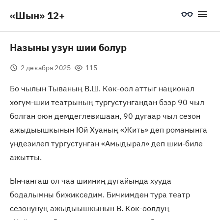
«Шын» 12+
Назыны узун шии болур
2 декабря 2025
115
Бо чылын Тываның В.Ш. Көк-оол аттыг национал
хөгүм-шии театрының тургустунгандан бээр 90 чыл
болган оюн демдеглевишаан, 90 дугаар чыл сезон
ажыдыышкынын Юй Хуаның «Жить» деп романынга
үндезилеп тургустунган «Амыдырал» деп шии-биле
ажытты.
Ынчангаш ол чаа шииниң дугайында хууда
бодалымны бижикседим. Бичиимден тура театр
сезонунуң ажыдыышкынын В. Көк-оолдуң