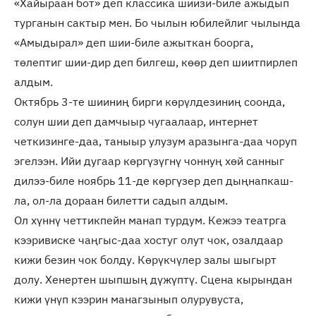
«Хайыраан бот» деп классика шиизи-биле ажыдып
турганын сактыр мен. Бо чылын юбилейлиг чылында
«Амыдырал» деп шии-биле ажыткан боорга,
төлептиг шии-дир деп билгеш, көөр деп шиитпирлеп
алдым.
Октябрь 3-те шииниң бирги көрүлдезиниң соонда,
солун шии деп дамчыыр чугаалаар, интернет
четкизинге-даа, таныыр улузум аразынга-даа чоруп
эгелээн. Ийи дугаар көргүзүгнү чоннуң хөй санныг
дилээ-биле ноябрь 11-де көргүзер деп дыңнапкаш-
ла, ол-ла дораан билетти садып алдым.
Ол хүннү четтикпейн манап турдум. Кежээ театрга
кээривиске чаңгыс-даа хостуг олут чок, озалдаар
кижи безин чок болду. Көрүкчүлер залы шыгырт
долу. Хенертен шыпшың дүжүптү. Сцена кырындан
кижи үнүп кээрин манагзынып олурувуста,