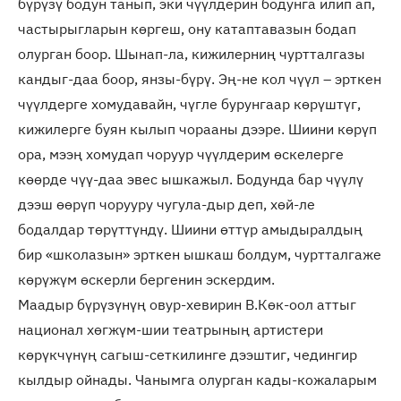
бүрүзү бодун танып, эки чүүлдерин бодунга илип ап,
частырыгларын көргеш, ону катаптавазын бодап
олурган боор. Шынап-ла, кижилерниң чуртталгазы
кандыг-даа боор, янзы-бүрү. Эң-не кол чүүл – эрткен
чүүлдерге хомудавайн, чүгле бурунгаар көрүштүг,
кижилерге буян кылып чорааны дээре. Шиини көрүп
ора, мээң хомудап чоруур чүүлдерим өскелерге
көөрде чүү-даа эвес ышкажыл. Бодунда бар чүүлү
дээш өөрүп чорууру чугула-дыр деп, хөй-ле
бодалдар төрүттүндү. Шиини өттүр амыдыралдың
бир «школазын» эрткен ышкаш болдум, чуртталгаже
көрүжүм өскерли бергенин эскердим.
Маадыр бүрүзүнүң овур-хевирин В.Көк-оол аттыг
национал хөгжүм-шии театрының артистери
көрүкчүнүң сагыш-сеткилинге дээштиг, чедингир
кылдыр ойнады. Чанымга олурган кады-кожаларым