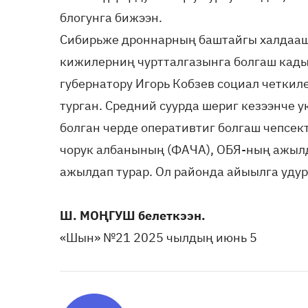
блогунга бижээн.
Сибирьже дроннарның баштайгы халдааш
кижилерниң чуртталгазынга болгаш кады
губернатору Игорь Кобзев социал четкил
турган. Средний суурда шериг кезээнче 
болган черде оперативтиг болгаш чепсек
чорук албанының (ФАЧА), ОБЯ-ның ажы
ажылдап турар. Ол районда айыылга удур
Ш. МОҢГУШ белеткээн.
«Шын» №21 2025 чылдың июнь 5