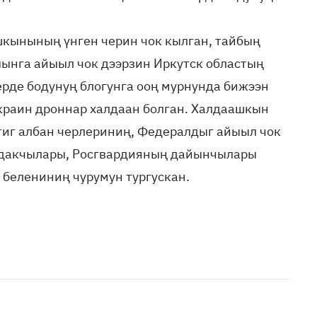
кынының үнген черин чок кылган, тайбың
ынга айыыл чок дээрзин Иркутск областың
ерде бодунуң блогунга ооң мурнунда бижээн
украин дроннар халдаан болган. Халдаашкын
тиг албан черлериниң, Федералдыг айыыл чок
лдакчылары, Росгвардияның дайынчылары
 белениниң чурумун тургускан.