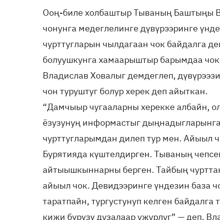
Ооң-биле холбаштыр Тываның Баштыңы В
чонунга медеглелинге дүвүрээринге үнде
чурттугларын чылдагаан чок байдалга д
болуушкунга хамаарыштыр барымдаа чок 
Владислав Ховалыг демдеглеп, дүвүрээз
чон туруштуг болур херек деп айыткан.
“Дамчыыр чугааларны херекке албайн, о
ёзузунуң информастыг дыңнадыгларынга 
чурттугларымдан дилеп тур мен. Айыыл ч
Бурятияда күштелдирген. Тываның чепсек
айтыышкыннарны берген. Тайбың чуртт
айыыл чок. Девидээринге үндезин база ч
таратпайн, тургустунуп келген байдалга 
кижи бүрүзү дузалаар ужурлуг” — деп, В