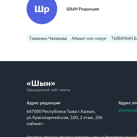
ШЫН Редакция
Тываның Чазаанда
Айыыл чок чорук
ТЫВАНЫҢ 
«Шын»
Официальный сайт газеты
Адрес редакции
Адрес эл
shyntuva
667000 Республика Тыва г.Кызыл,
ул.Красноармейская, 100, 2 этаж, 206
кабинет.
Сетевое издание «редакция газеты «Шын» Регистрационный 