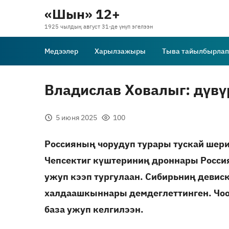
«Шын» 12+
1925 чылдың август 31-де үнүп эгелээн
Медээлер
Харылзажыры
Тыва тайылбырлап
Владислав Ховалыг: дүвү
5 июня 2025
100
Россияның чорудуп турары тускай шер
Чепсектиг күштериниң дроннары Росси
ужуп кээп тургулаан. Сибирьниң деви
халдаашкыннары демдеглеттинген. Чоо
база ужуп келгилээн.