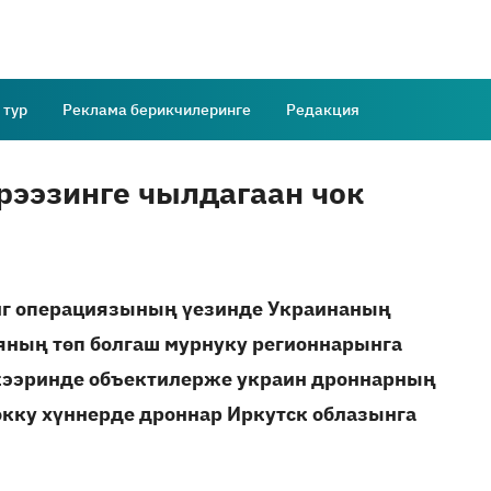
 тур
Реклама берикчилеринге
Редакция
рээзинге чылдагаан чок
иг операциязының үезинде Украинаның
яның төп болгаш мурнуку регионнарынга
скээринде объектилерже украин дроннарның
кку хүннерде дроннар Иркутск облазынга