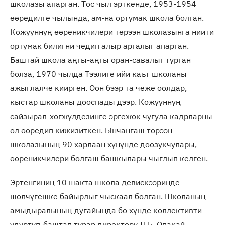
школазы апарган. Тос чыл эрткенде, 1953-1954
өөредилге чылында, ам-на ортумак школа болган.
Кожууннуң өөреникчилери төрээн школазынга ниити
ортумак билигни чедип алыр аргалыг апарган.
Баштай школа аңгы-аңгы оран-савалыг турган
болза, 1970 чылда Тээлиге ийи каът школаны
ажыглалче киирген. Оон бээр та чеже оолдар,
кыстар школаны дооспады дээр. Кожууннуң
сайзырал-хөгжүлдезинге эргежок чугула кадрларны
ол өөредип кижизиткен. Ынчангаш төрээн
школазының 90 харлаан хүнүнде доозукчулары,
өөреникчилери болгаш башкылары чыглып келген.
Эртенгиниң 10 шакта школа девискээринде
шөлчүгешке байырлыг чыскаал болган. Школаның
амыдыралының дугайында бо хүнде коллективти
удуртуп-баштап турар директору Д.Б. Опакай