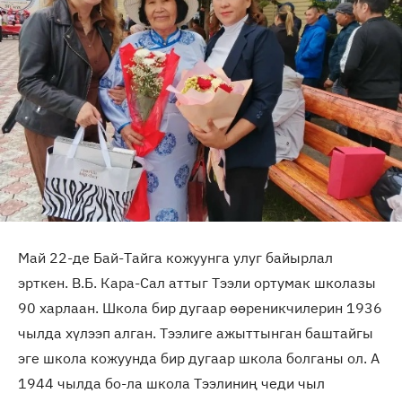
Май 22-де Бай-Тайга кожуунга улуг байырлал
эрткен. В.Б. Кара-Сал аттыг Тээли ортумак школазы
90 харлаан. Школа бир дугаар өөреникчилерин 1936
чылда хүлээп алган. Тээлиге ажыттынган баштайгы
эге школа кожуунда бир дугаар школа болганы ол. А
1944 чылда бо-ла школа Тээлиниң чеди чыл