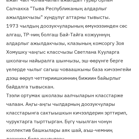
Салчакка "Тыва Республиканың алдарлыг
ажылдакчызы" хүндүлүг аттарны тывысты.
1973 чылдың доозукчуларының өмүнээзинден сөс
алгаш, ТР-ниң болгаш Бай-Тайга кожууннуң
алдарлыг ажылдакчызы, клазының комсоргу Зоя
Хомушку чаңгыс классчызы Светлана Кууларга
школачы найыралга шынчызы, эш-өөрүнге берге
үелерде чылыг сагыш човаашкыны база кичээнгейи
дээш өөрүп четтириишкинниң бижиин байырлыг
байдалга тывыскан.
Тээли ортумак школазы аалчыларын класстарже
чалаан. Аңгы-аңгы чылдарның доозукчулары
класстарынга сактыышкын кичээлдерин эрттирип,
чуруктарга тырттырган. Бүгү чыылган чонун
коллектив башкылары аяк шай, аъш-чемниң
дээжизи-биле хүндүлээн.