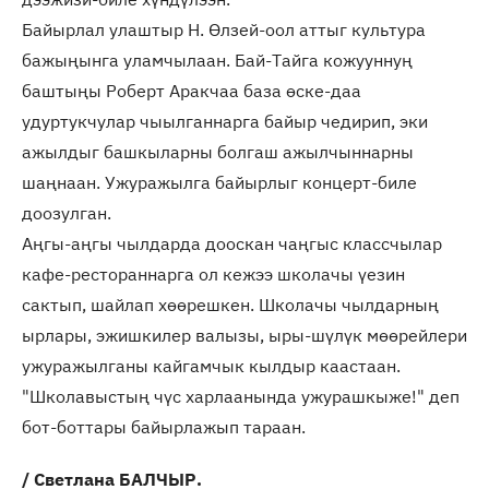
Байырлал улаштыр Н. Өлзей-оол аттыг культура
бажыңынга уламчылаан. Бай-Тайга кожууннуң
баштыңы Роберт Аракчаа база өске-даа
удуртукчулар чыылганнарга байыр чедирип, эки
ажылдыг башкыларны болгаш ажылчыннарны
шаңнаан. Ужуражылга байырлыг концерт-биле
доозулган.
Аңгы-аңгы чылдарда дооскан чаңгыс классчылар
кафе-рестораннарга ол кежээ школачы үезин
сактып, шайлап хөөрешкен. Школачы чылдарның
ырлары, эжишкилер валызы, ыры-шүлүк мөөрейлери
ужуражылганы кайгамчык кылдыр каастаан.
"Школавыстың чүс харлаанында ужурашкыже!" деп
бот-боттары байырлажып тараан.
/ Светлана БАЛЧЫР.