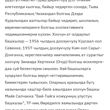
илеткелди кылгаш, байыр чедирген соонда, Тыва
Республиканың Чазаандан болгаш Дээди
Хуралындан аалчылар байыр чедирип, школаның
өөреникчилеринге болгаш коллективинге
чедиишкиннерни күзээн. Хоочун ат-алдарлыг
башкылар — 1956 чылдың доозукчузу Куусаал-оол
Севекке, 1957 чылдың доозукчузу Ким-оол Сарыг-
Донгакка, хереглекчилер ниитилелиниң ат-сураглыг
хоочуну Зинаида Хертекке (Очур) болгаш өскелерге-
даа суй белектерни сөңнээн. Хөй башкыларга
хүндүлел болгаш өөрүп четтириишкинниң
бижиктерин тывыскан. Оларның аразында бүгү
назынында чаштар-биле ажылдаан хоочун башкы
Майя Салчакка "Бай-Тайга кожууннуң улустуң
башкызы", ТР-ниң Өөредилге яамызында дөртен
ажыг чыл чолаачылап ажылдап турар Орлан