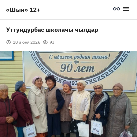
«Шын» 12+
Уттундурбас школачы чылдар
10 июня 2026
93