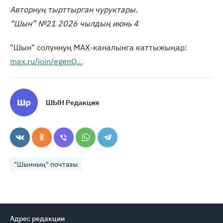
Авторнуң тырттырган чуруктары.
“Шын” №21 2026 чылдың июнь 4
"Шын" солуннуң МАХ-каналынга каттыжыңар:
max.ru/join/egenQ...
ШЫН Редакция
"Шынның" почтазы
Адрес редакции