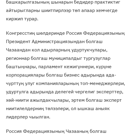
башкарылгазының шынарын бедидер практиктиг
айтырыгларны шиитпирлээр төп апаар хемчегде
киржип турар.
Конгресстиң шөлдеринде Россия Федерациязының
Президент Администрациязындан болгаш
Чазаандан кол адырларның удуртукчулары,
регионнар болгаш муниципалдыг тургузуглар
баштыңнары, парламент кежигүннери, күрүне
корпорациялары болгаш бизнес адырында ада-
чурттуң улуг компанияларының топ-менеджерлери,
удуртулга адырында делегей чергелиг эксперттер,
хөй-ниити ажылдакчылары, эртем болгаш эксперт
ниитилелдерниң төлээлери, ол ышкаш аныяк
лидерлер чыылган.
Россия Федерациязының Чазааның болгаш