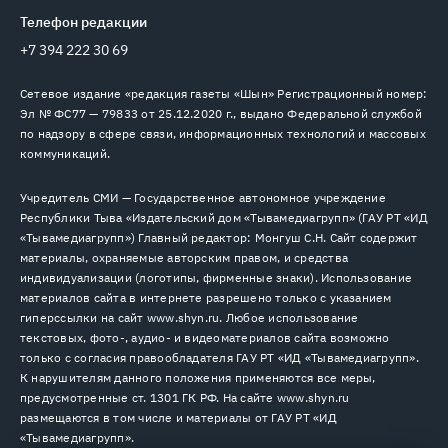
Телефон редакции
+7 394 222 30 69
Сетевое издание «редакция газеты «Шын» Регистрационный номер:
Эл № ФС77 — 79833 от 25.12.2020 г., выдано Федеральной службой
по надзору в сфере связи, информационных технологий и массовых
коммуникаций.
Учредитель СМИ — Государственное автономное учреждение
Республики Тыва «Издательский дом «Тывамедиагрупп» (ГАУ РТ «ИД
«Тывамедиагрупп») Главный редактор: Монгуш С.Н. Сайт содержит
материалы, охраняемые авторским правом, и средства
индивидуализации (логотипы, фирменные знаки). Использование
материалов сайта в интернете разрешено только с указанием
гиперссылки на сайт www.shyn.ru. Любое использование
текстовых, фото-, аудио- и видеоматериалов сайта возможно
только с согласия правообладателя ГАУ РТ «ИД «Тывамедиагрупп».
К нарушителям данного положения применяются все меры,
предусмотренные ст. 1301 ГК РФ. На сайте www.shyn.ru
размещаются в том числе и материалы от ГАУ РТ «ИД
«Тывамедиагрупп».