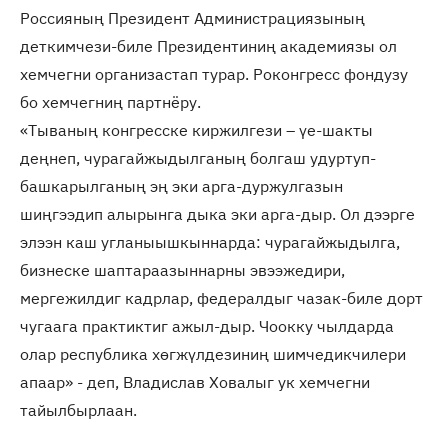
Россияның Президент Администрациязының
деткимчези-биле Президентиниң академиязы ол
хемчегни организастап турар. Роконгресс фондузу
бо хемчегниң партнёру.
«Тываның конгресске киржилгези – үе-шакты
деңнеп, чурагайжыдылганың болгаш удуртуп-
башкарылганың эң эки арга-дуржулгазын
шиңгээдип алырынга дыка эки арга-дыр. Ол дээрге
элээн каш угланыышкыннарда: чурагайжыдылга,
бизнеске шаптараазыннарны эвээжедири,
мергежилдиг кадрлар, федералдыг чазак-биле дорт
чугаага практиктиг ажыл-дыр. Чоокку чылдарда
олар республика хөгжүлдезиниң шимчедикчилери
апаар» - деп, Владислав Ховалыг ук хемчегни
тайылбырлаан.