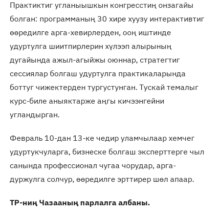
Практиктиг угланыышкын конгресстиң онзагайы
болган: программаның 30 хире хуузу интерактивтиг
өөредилге арга-хевирлерден, ооң иштинде
удуртулга шиитпирлерин хүлээп алырының
дугайында ажыл-агыйжы оюннар, стратегтиг
сессиялар болгаш удуртулга практикаларында
боттуг чижектерден тургустунган. Тускай темалыг
курс-биле аныяктарже аңгы кичээнгейни
угландырган.
Февраль 10-дан 13-ке чедир уламчылаар хемчег
удуртукчуларга, бизнеске болгаш эксперттерге чыл
санында профессионал чугаа чорудар, арга-
дуржулга солчур, өөредилге эрттирер шөл апаар.
ТР-ниң Чазааның парлалга албаны.