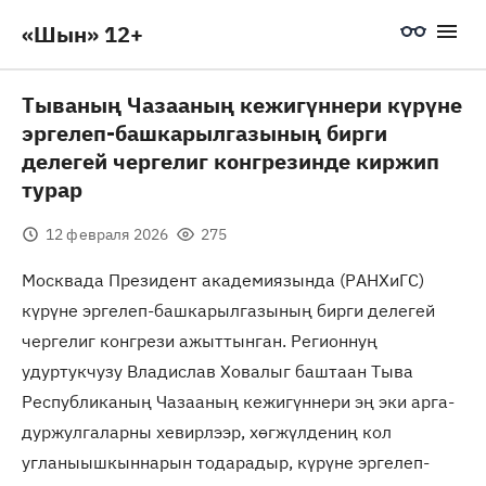
«Шын» 12+
Тываның Чазааның кежигүннери күрүне
эргелеп-башкарылгазының бирги
делегей чергелиг конгрезинде киржип
турар
12 февраля 2026
275
Москвада Президент академиязында (РАНХиГС)
күрүне эргелеп-башкарылгазының бирги делегей
чергелиг конгрези ажыттынган. Регионнуң
удуртукчузу Владислав Ховалыг баштаан Тыва
Республиканың Чазааның кежигүннери эң эки арга-
дуржулгаларны хевирлээр, хөгжүлдениң кол
угланыышкыннарын тодарадыр, күрүне эргелеп-