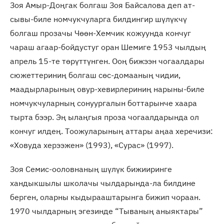
Зоя Амыр-Доңгак болгаш Зоя Байсалова деп ат-
сывы-биле номчукчуларга билдингир шүлүкчү
болгаш прозачы Чөөн-Хемчик кожуунда кончуг
чараш агаар-бойдустуг оран Шемиге 1953 чылдың
апрель 15-те төрүттүнген. Ооң бижээн чогаалдары
сюжеттериниң болгаш сөс-домааның чидии,
маадырларының овур-хевирлериниң нарыны-биле
номчукчуларның сонуургалын боттарынче хаара
тырта бээр. Эң ылаңгыя проза чогаалдарында ол
кончуг илдең. Тоожуларының аттары аңаа херечизи:
«Ховуда херээжен» (1993), «Сурас» (1997).
Зоя Семис-ооловнаның шүлүк бижииринге
хандыкшылы школачы чылдарында-ла билдине
берген, оларны кыдырааштарынга бижип чораан.
1970 чылдарның эгезинде “Тываның аныяктары”