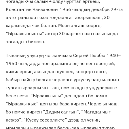
чогаадыкчы салым-чолду чурттап эрткеш,
Константин Чанзанович 1956 чылдың декабрь 29-та
автотранспорт озал-ондаанга таварышкаш, 30
харлыында чок болган. Моон алгаш көөрге,
“Ыраажы кысты" автор 30 хар четпээн назынында
чогаадып бижээн.
Тываның улустуң чогаалчызы Сергей Пюрбю 1940–
1950 чылдарда чон аразынга эң-не нептереңгей,
кижилерниң аксындан дүшпес, концерттерге,
байыр-найыр болган черлерге үргүлчү чаңгыланып
турган ырларны чыггаш, ном кылдыр үндүреринге
белеткээн. “Ырлажыылы” деп адаан бо номга
“Ыраажы кыс” деп ыры база кирген. Черле ынчаш,
бо номче кирген “Дидим салгын”, “Магаданчыг
кежээ”, “Күскү сесерликте” дээш ол үениң
ырыларын ыраажылар бөгүн-даа ырлажып турар.