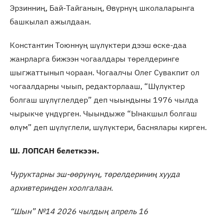
Эрзинниң, Бай-Тайганың, Өвүрнүң школаларынга
башкылап ажылдаан.
Константин Тоюннуң шүлүктери дээш өске-даа
жанрларга бижээн чогаалдары төрелдеринге
шыгжаттынып чораан. Чогаалчы Олег Сувакпит ол
чогаалдарны чыып, редакторлааш, “Шүлүктер
болгаш шүлүглелдер” деп чыындыны 1976 чылда
чырыкче үндүрген. Чыындыже “Ынакшыл болгаш
өлүм” деп шүлүглели, шүлүктери, баснялары кирген.
Ш. ЛОПСАН белеткээн.
Чуруктарны эш-өөрүнүң, төрелдериниң хууда
архивтеринден хоолгалаан.
“Шын” №14 2026 чылдың апрель 16