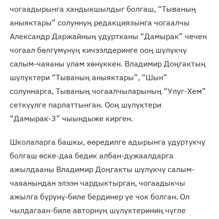
чогаадырынга хандыкшылдыг болгаш, “Тываның
аныяктары” солуннуң редакциязынга чогаалчы
Александр Даржайның удуртканы “Дамырак” чечен
чогаал бөлгүмүнүң кичээлдеринге ооң шүлүкчү
салым-чаяаны улам хөнүккен. Владимир Доңгактың
шүлүктери “Тываның аныяктары”, “Шын”
солуннарга, Тываның чогаалчыларының “Улуг-Хем”
сеткүүлге парлаттынган. Ооң шүлүктери
“Дамырак-3” чыындыже кирген.
Школаларга башкы, өөредилге адырынга удуртукчу
болгаш өске-даа бедик албан-дужаалдарга
ажылдааны Владимир Доңгакты шүлүкчү салым-
чаяанындан элээн чардыктырган, чогаадыкчы
ажылга бүрүнү-биле бердинер үе чок болган. Ол
чылдагаан-биле авторнуң шүлүктериниң чүгле