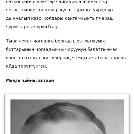
сеткилинге шүлүктер чайгаар-ла аяннаштыр
чогааттынар, аялгалар кулактарынга уярадыр
дыңналып кээр, холдары кайгамчыктыг чараш
чуруктарны чуруй бээр.
Тыва чечен чогаалга болгаш ыры-хөгжүмге
боттарының чогаадыкчы чоруунуң балаттынмас
изин арттырган кижилерниң чамдыызы база апрель
айда төрүттүнген.
Мөңге чайны алгаан