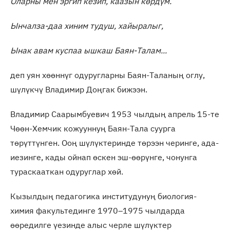
Оларны мен эргип кезип, каазын көрдүм.
Ынчалза-даа хиним тудуш, хайыралыг,
Ынак авам куспаа ышкаш Баян-Талам...
деп уян хөөннүг одуругларны Баян-Таланың оглу,
шүлүкчү Владимир Доңгак бижээн.
Владимир Саарымбуевич 1953 чылдың апрель 15-те
Чөөн-Хемчик кожууннуң Баян-Тала суурга
төрүттүнген. Ооң шүлүктеринде төрээн черинге, ада-
иезинге, кады ойнап өскен эш-өөрүнге, чонунга
тураскааткан одуруглар хөй.
Кызылдың педагогика институдунуң биология-
химия факультединге 1970–1975 чылдарда
өөредилге үезинде алыс черле шүлүктер