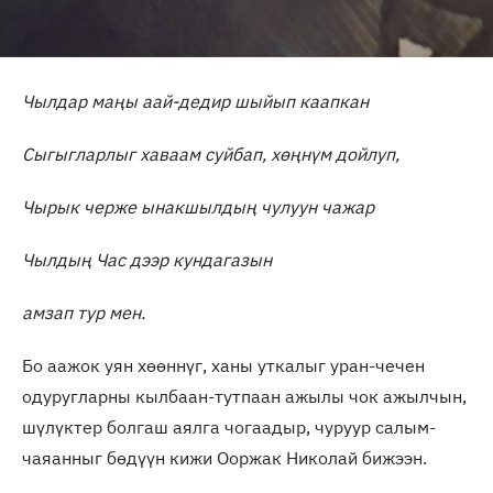
Чылдар маңы аай-дедир шыйып каапкан
Сыгыгларлыг хаваам суйбап, хөңнүм дойлуп,
Чырык черже ынакшылдың чулуун чажар
Чылдың Час дээр кундагазын
амзап тур мен.
Бо аажок уян хөөннүг, ханы уткалыг уран-чечен
одуругларны кылбаан-тутпаан ажылы чок ажылчын,
шүлүктер болгаш аялга чогаадыр, чуруур салым-
чаяанныг бөдүүн кижи Ооржак Николай бижээн.