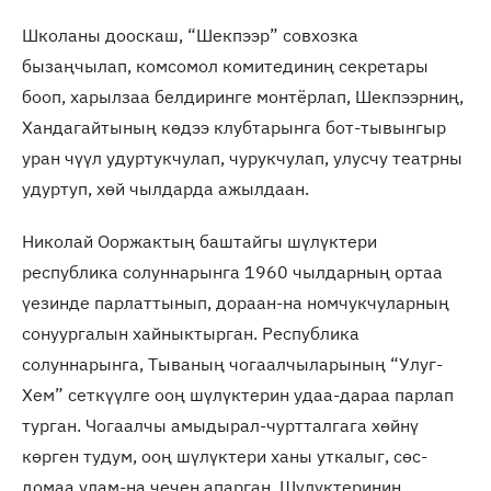
Школаны дооскаш, “Шекпээр” совхозка
бызаңчылап, комсомол комитединиң секретары
бооп, харылзаа белдиринге монтёрлап, Шекпээрниң,
Хандагайтының көдээ клубтарынга бот-тывынгыр
уран чүүл удуртукчулап, чурукчулап, улусчу театрны
удуртуп, хөй чылдарда ажылдаан.
Николай Ооржактың баштайгы шүлүктери
республика солуннарынга 1960 чылдарның ортаа
үезинде парлаттынып, дораан-на номчукчуларның
сонуургалын хайныктырган. Республика
солуннарынга, Тываның чогаалчыларының “Улуг-
Хем” сеткүүлге ооң шүлүктерин удаа-дараа парлап
турган. Чогаалчы амыдырал-чуртталгага хөйнү
көрген тудум, ооң шүлүктери ханы уткалыг, сөс-
домаа улам-на чечен апарган. Шүлүктериниң