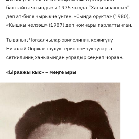
баштайгы чыындызы 1975 чылда “Ханы ынакшыл”
деп ат-биле чырыкче үнген. «Сында орукта» (1980),
«Кышкы челээш» (1987) деп номнары парлаттынган.
Тываның Чогаалчылар эвилелиниң кежигүнү
Николай Ооржак шүлүктерин номчукчуларга
сеткилиниң ханызындан уярадыр сөңнеп чораан.
«Ыраажы кыс» – мөңге ыры