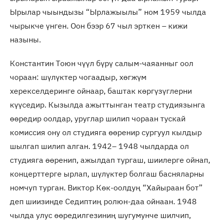
Ырылар чыындызы “Ырлажыылы” ном 1959 чылда
чырыкче үнген. Оон бээр 67 чыл эрткен – кижи
назыны.
Константин Тоюн чүүл бүрү салым-чаяанныг оол
чораан: шүлүктер чогаадыр, хөгжүм
херекселдеринге ойнаар, баштак көргүзүглерни
күүседир. Кызылда ажыттынган театр студиязынга
өөредир оолдар, уруглар шилип чораан тускай
комиссия ону ол студияга өөренир сургуул кылдыр
шылгап шилип алган. 1942– 1948 чылдарда ол
студияга өөренип, ажылдап тургаш, шиилерге ойнап,
концерттерге ырлап, шүлүктер болгаш басняларны
номчуп турган. Виктор Көк-оолдуң “Хайыраан бот”
деп шиизинде Седиптиң ролюн-даа ойнаан. 1948
чылда улус өөредилгезиниң шугумунче шилчип,