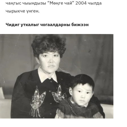
чаңгыс чыындызы “Мөңге чай” 2004 чылда
чырыкче үнген.
Чидиг уткалыг чогаалдарны бижээн