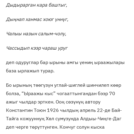
Дыдырарган кара баштыг,
Дыңнап ханмас хоюг үннүг,
Чалыы назын салым-чолу,
Чассыдып кээр чараш уруг
деп одуруглар бар ырыны амгы үениң ыраажылары
база ырлажып турар.
Бо ырының төөгүзүн углай-шиглей шинчилеп көөр
болза, “Ыраажы кыс” чогааттынгандан бээр 70
ажыг чылдар эрткен. Ооң сөзүнүң автору
Константин Тоюн 1926 чылдың апрель 22-де Бай-
Тайга кожууннуң Хөл сумузунда Алдыы-Чиңге-Даг
деп черге төрүттүнген. Кончуг солун кыска