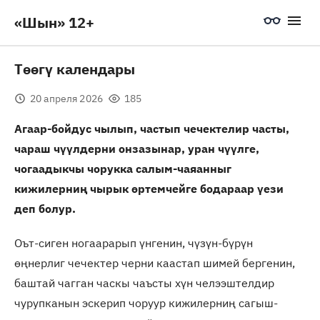
«Шын» 12+
Төөгү календары
20 апреля 2026
185
Агаар-бойдус чылып, частып чечектелир часты,
чараш чүүлдерни онзазынар, уран чүүлге,
чогаадыкчы чорукка салым-чаяанныг
кижилерниң чырык өртемчейге бодараар үези
деп болур.
Оът-сиген ногаарарып үнгенин, чүзүн-бүрүн
өңнерлиг чечектер черни каастап шимей бергенин,
баштай чагган часкы чаъсты хүн челээштелдир
чурупканын эскерип чоруур кижилерниң сагыш-