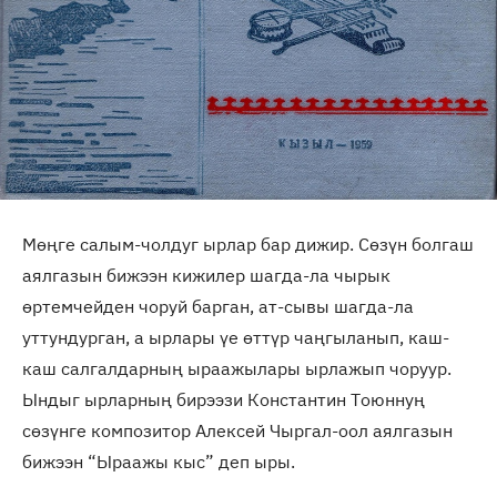
Мөңге салым-чолдуг ырлар бар дижир. Сөзүн болгаш
аялгазын бижээн кижилер шагда-ла чырык
өртемчейден чоруй барган, ат-сывы шагда-ла
уттундурган, а ырлары үе өттүр чаңгыланып, каш-
каш салгалдарның ыраажылары ырлажып чоруур.
Ындыг ырларның бирээзи Константин Тоюннуң
сөзүнге композитор Алексей Чыргал-оол аялгазын
бижээн “Ыраажы кыс” деп ыры.