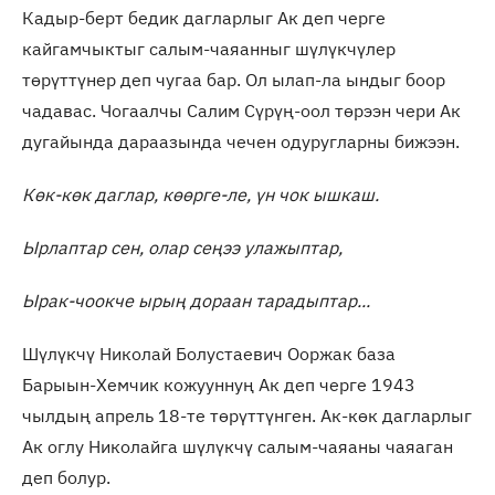
Кадыр-берт бедик дагларлыг Ак деп черге
кайгамчыктыг салым-чаяанныг шүлүкчүлер
төрүттүнер деп чугаа бар. Ол ылап-ла ындыг боор
чадавас. Чогаалчы Салим Сүрүң-оол төрээн чери Ак
дугайында дараазында чечен одуругларны бижээн.
Көк-көк даглар, көөрге-ле, үн чок ышкаш.
Ырлаптар сен, олар сеңээ улажыптар,
Ырак-чоокче ырың дораан тарадыптар...
Шүлүкчү Николай Болустаевич Ооржак база
Барыын-Хемчик кожууннуң Ак деп черге 1943
чылдың апрель 18-те төрүттүнген. Ак-көк дагларлыг
Ак оглу Николайга шүлүкчү салым-чаяаны чаяаган
деп болур.