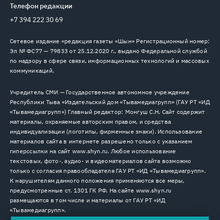
Телефон редакции
+7 394 222 30 69
Сетевое издание «редакция газеты «Шын» Регистрационный номер:
Эл № ФС77 — 79833 от 25.12.2020 г., выдано Федеральной службой
по надзору в сфере связи, информационных технологий и массовых
коммуникаций.
Учредитель СМИ — Государственное автономное учреждение
Республики Тыва «Издательский дом «Тывамедиагрупп» (ГАУ РТ «ИД
«Тывамедиагрупп») Главный редактор: Монгуш С.Н. Сайт содержит
материалы, охраняемые авторским правом, и средства
индивидуализации (логотипы, фирменные знаки). Использование
материалов сайта в интернете разрешено только с указанием
гиперссылки на сайт www.shyn.ru. Любое использование
текстовых, фото-, аудио- и видеоматериалов сайта возможно
только с согласия правообладателя ГАУ РТ «ИД «Тывамедиагрупп».
К нарушителям данного положения применяются все меры,
предусмотренные ст. 1301 ГК РФ. На сайте www.shyn.ru
размещаются в том числе и материалы от ГАУ РТ «ИД
«Тывамедиагрупп».