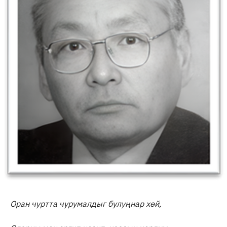
Оран чуртта чурумалдыг булуңнар хөй,