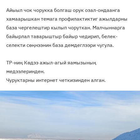
Айыыл чок чорукка болгаш орук озал-ондаанга
хамаарышкан темага профилактиктиг ажылдарны
база чергелештир кылып чоруткан. Малчыннарга
байырлал таварыштыр байыр чедирип, белек-
селекти сөңнээнин база демдеглээри чугула.
ТР-ниң Көдээ ажыл-агый яамызының
медээлеринден.
Чуруктарны интернет четкизинден алган.