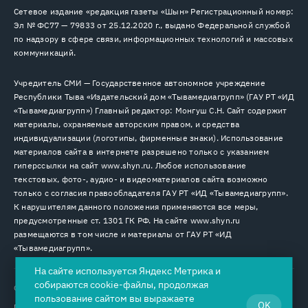
Сетевое издание «редакция газеты «Шын» Регистрационный номер:
Эл № ФС77 — 79833 от 25.12.2020 г., выдано Федеральной службой
по надзору в сфере связи, информационных технологий и массовых
коммуникаций.
Учредитель СМИ — Государственное автономное учреждение
Республики Тыва «Издательский дом «Тывамедиагрупп» (ГАУ РТ «ИД
«Тывамедиагрупп») Главный редактор: Монгуш С.Н. Сайт содержит
материалы, охраняемые авторским правом, и средства
индивидуализации (логотипы, фирменные знаки). Использование
материалов сайта в интернете разрешено только с указанием
гиперссылки на сайт www.shyn.ru. Любое использование
текстовых, фото-, аудио- и видеоматериалов сайта возможно
только с согласия правообладателя ГАУ РТ «ИД «Тывамедиагрупп».
К нарушителям данного положения применяются все меры,
предусмотренные ст. 1301 ГК РФ. На сайте www.shyn.ru
размещаются в том числе и материалы от ГАУ РТ «ИД
«Тывамедиагрупп».
На сайте используется Яндекс Метрика и
собираются cookie-файлы, продолжая
© 2026. Все права защищены.
12+
пользование сайтом вы выражаете
OK
Пользовательское соглашение