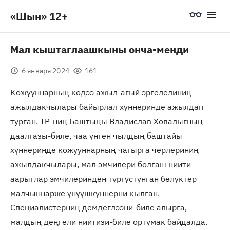
«Шын» 12+
Мал кыштаглаашкыны онча-менди
6 января 2024
161
Кожууннарның көдээ ажыл-агый эргелелиниң
ажылдакчылары байырлал хүннеринде ажылдап
турган. ТР-ниң Баштыңы Владислав Ховалыгның
даалгазы-биле, чаа үнген чылдың баштайы
хүннеринде кожууннарның чагырга черлериниң
ажылдакчылары, мал эмчилери болгаш ниити
аарыглар эмчилеринден тургустунган бөлүктер
малчыннарже үнүүшкүннерни кылган.
Специалистерниң демдеглээни-биле алырга,
малдың деңгели ниитизи-биле ортумак байдалда.