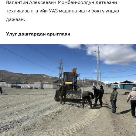
Валентин Алексеевич Момбей-оолдуң деткээни
техниказынга ийи УАЗ машина ишти бокту үндүр
дажаан.
Улуг даштардан арыглаан