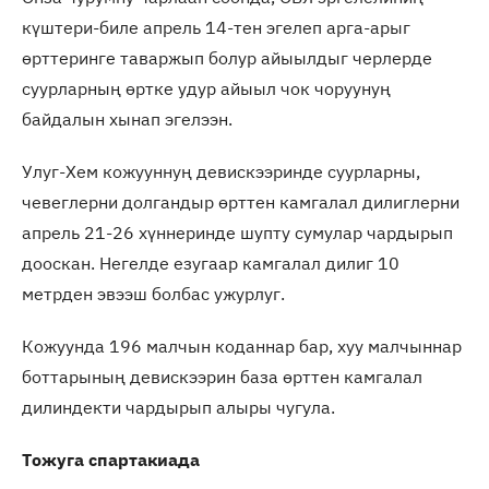
күштери-биле апрель 14-тен эгелеп арга-арыг
өрттеринге таваржып болур айыылдыг черлерде
суурларның өртке удур айыыл чок чоруунуң
байдалын хынап эгелээн.
Улуг-Хем кожууннуң девискээринде суурларны,
чевеглерни долгандыр өрттен камгалал дилиглерни
апрель 21-26 хүннеринде шупту сумулар чардырып
дооскан. Негелде езугаар камгалал дилиг 10
метрден эвээш болбас ужурлуг.
Кожуунда 196 малчын коданнар бар, хуу малчыннар
боттарының девискээрин база өрттен камгалал
дилиндекти чардырып алыры чугула.
Тожуга спартакиада