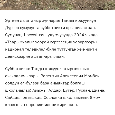
Эрткен дыштаныр хүннерде Таңды кожууннуң
Дүрген сумузунга субботникти организастаан.
Сумунуң Шоссейная кудумчузунда 2024 чылда
«Таарымчалыг хоорай хүрээлеңин хевирлээри»
национал төлевилел-биле туттунган хөй-ниити
девискээрин аштап-арыглаан.
Субботникке Таңды кожуун чагыргазының
ажылдакчылары, Валентин Алексеевич Момбей-
оолдуң өг-бүлези база аныяктар болгаш
школачылар: Айыжы, Алдар, Дүгер, Руслан, Диана,
Сайдаш, ол ышкаш Сосновка школазының 8 «б»
клазының өөреникчилери киришкен.