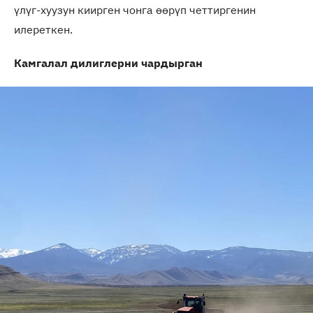
үлүг-хуузун киирген чонга өөрүп четтиргенин
илереткен.
Камгалал дилиглерни чардырган