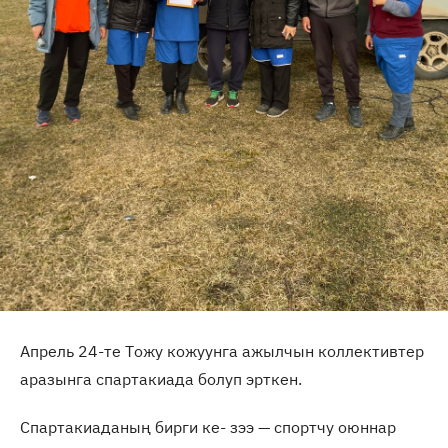
Апрель 24-те Тожу кожуунга ажылчын коллективтер
аразынга спартакиада болуп эрткен.
Спартакиаданың бирги ке- зээ — спортчу оюннар