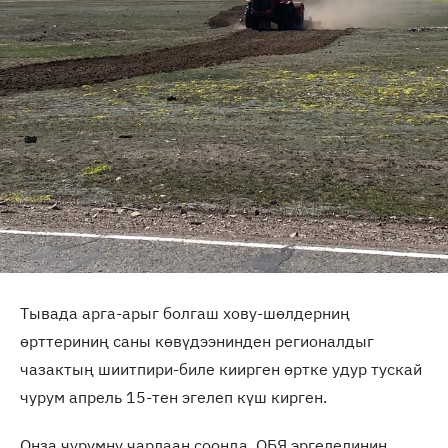
Тывада арга-арыг болгаш хову-шөлдерниң
өрттериниң саны көвүдээнинден регионалдыг
чазактың шиитпири-биле киирген өртке удур тускай
чурум апрель 15-тен эгелеп күш кирген.
Онза чурумну чарлаан соонда, ОБЯ эргелелиниң