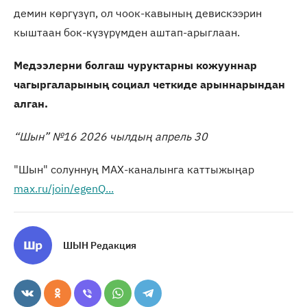
демин көргүзүп, ол чоок-кавының девискээрин
кыштаан бок-күзүрүмден аштап-арыглаан.
Медээлерни болгаш чуруктарны кожууннар
чагыргаларының социал четкиде арыннарындан
алган.
“Шын” №16 2026 чылдың апрель 30
"Шын" солуннуң МАХ-каналынга каттыжыңар
max.ru/join/egenQ...
ШЫН Редакция