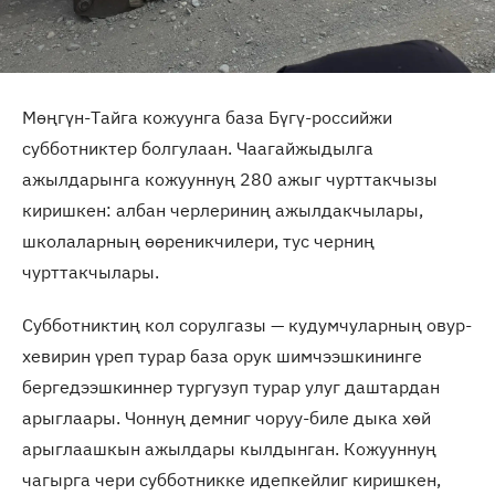
Мөңгүн-Тайга кожуунга база Бүгү-российжи
субботниктер болгулаан. Чаагайжыдылга
ажылдарынга кожууннуң 280 ажыг чурттакчызы
киришкен: албан черлериниң ажылдакчылары,
школаларның өөреникчилери, тус черниң
чурттакчылары.
Субботниктиң кол сорулгазы — кудумчуларның овур-
хевирин үреп турар база орук шимчээшкининге
бергедээшкиннер тургузуп турар улуг даштардан
арыглаары. Чоннуң демниг чоруу-биле дыка хөй
арыглаашкын ажылдары кылдынган. Кожууннуң
чагырга чери субботникке идепкейлиг киришкен,