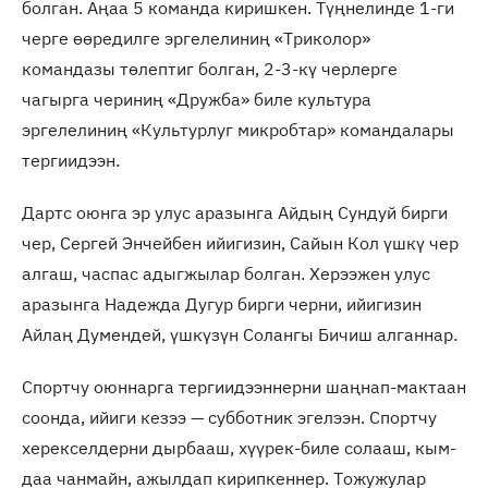
болган. Аңаа 5 команда киришкен. Түңнелинде 1-ги
черге өөредилге эргелелиниң «Триколор»
командазы төлептиг болган, 2-3-кү черлерге
чагырга чериниң «Дружба» биле культура
эргелелиниң «Культурлуг микробтар» командалары
тергиидээн.
Дартс оюнга эр улус аразынга Айдың Сундуй бирги
чер, Сергей Энчейбен ийигизин, Сайын Кол үшкү чер
алгаш, часпас адыгжылар болган. Херээжен улус
аразынга Надежда Дугур бирги черни, ийигизин
Айлаң Думендей, үшкүзүн Солангы Бичиш алганнар.
Спортчу оюннарга тергиидээннерни шаңнап-мактаан
соонда, ийиги кезээ — субботник эгелээн. Спортчу
херекселдерни дырбааш, хүүрек-биле солааш, кым-
даа чанмайн, ажылдап кирипкеннер. Тожужулар