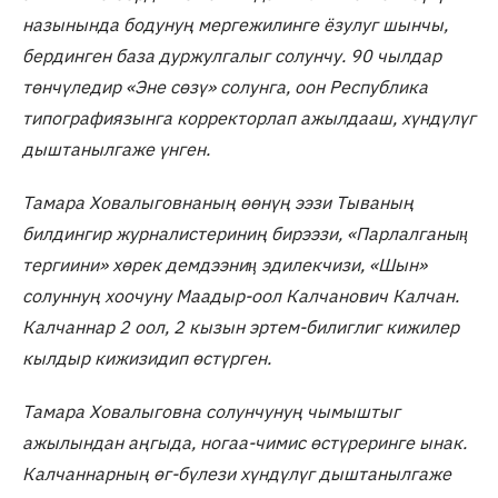
назынында бодунуң мергежилинге ёзулуг шынчы,
бердинген база дуржулгалыг солунчу. 90 чылдар
төнчүледир «Эне сөзү» солунга, оон Республика
типографиязынга корректорлап ажылдааш, хүндүлүг
дыштанылгаже үнген.
Тамара Ховалыговнаның өөнүң ээзи Тываның
билдингир журналистериниң бирээзи, «Парлалганыӊ
тергиини» хөрек демдээниӊ эдилекчизи, «Шын»
солуннуң хоочуну Маадыр-оол Калчанович Калчан.
Калчаннар 2 оол, 2 кызын эртем-билиглиг кижилер
кылдыр кижизидип өстүрген.
Тамара Ховалыговна солунчунуң чымыштыг
ажылындан аңгыда, ногаа-чимис өстүреринге ынак.
Калчаннарның өг-бүлези хүндүлүг дыштанылгаже