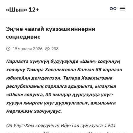
«Шын» 12+
Эң-не чаагай күзээшкиннерни
сөңнедивис
15 января 2026
238
Парлалга хүнүнүң бүдүүзүнде «Шын» солуннуң
хоочуну Тамара Ховалыговна Калчан 85 харлаан
юбилейин демдеглээн. Тамара Ховалыговна
республиканың парлалга адырынга, ылаңгыя
«Шын» солунга, 30 чылдар дургузунда үлүг-
хуузун киирген улуг дуржулгалыг, ажылынга
мергежээн хоочунувус.
Ол Улуг-Хем кожууннуң Ийи-Тал сумузунга 1941