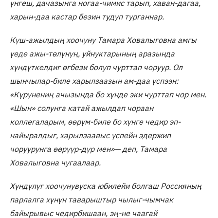
үнгеш, дачазынга ногаа-чимис тарып, хаван-дагаа,
харын-даа кастар безин тудуп турганнар.
Күш-ажылдың хоочуну Тамара Ховалыговна амгы
үеде ажы-төлүнүң, уйнуктарының аразында
хүндүткелдиг өгбези болуп чурттап чоруур. Ол
шынчылар-биле харылзаазын ам-даа үспээн:
«Күрүнениң ачызында бо хүнде эки чурттап чор мен.
«Шын» солунга катай ажылдап чораан
коллегаларым, өөрүм-биле бо хүнге чедир эп-
найыралдыг, харылзаавыс үспейн эдержип
чоруурунга өөрүүр-дүр мен»— деп, Тамара
Ховалыговна чугаалаар.
Хүндүлүг хоочунувуска юбилейи болгаш Россияның
парлалга хүнүн таварыштыр чылыг-чымчак
байырывыс чедирбишаан, эң-не чаагай