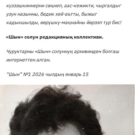
күзээшкиннерни сөңнеп, аас-кежикти, чыргалдыг
узун назынны, бедик хей-аътты, быжыг
кадыкшылды, өөрүшкү-маңнайны йөрээп тур бис!
«Шын» солун редакцияның коллективи.
Чурук
тар
ны «Шын» солуннуң архивинден болгаш
интернеттен алган.
“Шын” №1 2026 чылдың январь 15