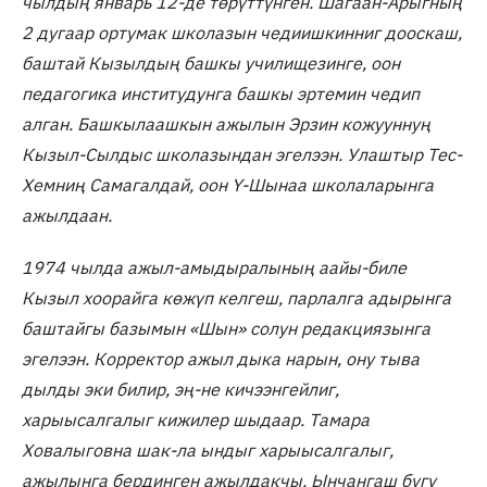
чылдың январь 12-де төрүттүнген. Шагаан-Арыгның
2 дугаар ортумак школазын чедиишкинниг дооскаш,
баштай Кызылдың башкы училищезинге, оон
педагогика институдунга башкы эртемин чедип
алган. Башкылаашкын ажылын Эрзин кожууннуң
Кызыл-Сылдыс школазындан эгелээн. Улаштыр Тес-
Хемниң Самагалдай, оон Ү-Шынаа школаларынга
ажылдаан.
1974 чылда ажыл-амыдыралының аайы-биле
Кызыл хоорайга көжүп келгеш, парлалга адырынга
баштайгы базымын «Шын» солун редакциязынга
эгелээн. Корректор ажыл дыка нарын, ону тыва
дылды эки билир, эң-не кичээнгейлиг,
харыысалгалыг кижилер шыдаар. Тамара
Ховалыговна шак-ла ындыг харыысалгалыг,
ажылынга бердинген ажылдакчы. Ынчангаш бүгү