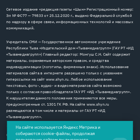
Сетевое издание «редакция газеты «Шын» Регистрационный номер:
Эл № ФС77 — 79833 от 25.12.2020 г., выдано Федеральной службой
по надзору в сфере связи, информационных технологий и массовых
коммуникаций.
Учредитель СМИ — Государственное автономное учреждение
Республики Тыва «Издательский дом «Тывамедиагрупп» (ГАУ РТ «ИД
«Тывамедиагрупп») Главный редактор: Монгуш С.Н. Сайт содержит
материалы, охраняемые авторским правом, и средства
индивидуализации (логотипы, фирменные знаки). Использование
материалов сайта в интернете разрешено только с указанием
гиперссылки на сайт www.shyn.ru. Любое использование
текстовых, фото-, аудио- и видеоматериалов сайта возможно
только с согласия правообладателя ГАУ РТ «ИД «Тывамедиагрупп».
К нарушителям данного положения применяются все меры,
предусмотренные ст. 1301 ГК РФ. На сайте www.shyn.ru
размещаются в том числе и материалы от ГАУ РТ «ИД
«Тывамедиагрупп».
На сайте используется Яндекс Метрика и
собираются cookie-файлы, продолжая
© 2026. Все права защищены.
12+
пользование сайтом вы выражаете