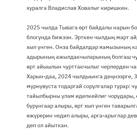
хуралга Владислав Ховалыг киришкен.
2025 чылда Тывага өрт байдалы нарын б
блогунда бижээн. Эрткен чылдың март ай
хып үнген. Онза байдалдар яамызының к
адырының ажылдакчыларының болгаш чу
өрт айыылын чурттакчылыг черлерден ча
Харын-даа, 2024 чылдыынга деңнээрге, 3
мурнувуста тодаргай сорулгалар турар: 
тайылбырны улам идепкейлиг чорудары, 
бурунгаар алыры, өрт хып үнген таварылг
өжүрерин чедип алыры, арга-арыглар де
деп ол айыткан.