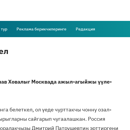
 тур
Реклама берикчилеринге
Редакция
ел
ав Ховалыг Москвада ажыл-агыйжы үүле-
га белеткел, ол үеде чурттакчы чонну озал-
ырыгларны сайгарып чугаалашкан. Россия
оралакчызы Дмитрий Патрушевтиң эрттиргени