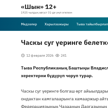
«Шын» 12+
1925 чылдың август 31-де үнүп эгелээн
Медээлер
Харылзажыры
Тыва тайылбырлап
Часкы суг үеринге белетк
12 февраля 2026
241
Тыва Республиканың Баштыңы Владисл
херектерни бүдүрүп чоруп турар.
Часкы суг үеринге болгаш өрт айыылдарын
ондактан камгалаарынга хамааржыр айт
Федерациязының Чазааның Даргазының 