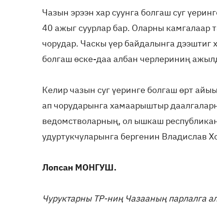
Чазын эрээн хар суунга болгаш суг үерин
40 ажыг суурлар бар. Оларны камгалаар 
чорудар. Часкы үер байдалынга дээштиг
болгаш өске-даа албан черлериниң ажыл
Келир чазын суг үеринге болгаш өрт айы
ап чорударынга хамаарыштыр даалгалар
ведомстволарның, ол ышкаш республик
удуртукчуларынга бергенин Владислав Х
Лопсан МОНГУШ.
Чуруктарны ТР-ниң Чазааның парлалга а