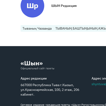
ШЫН Редакция
Тываның Чазаанда
ТЫВАНЫҢ БАШТЫҢЫНЫҢ АЖЫ
«Шын»
Официальный сайт газеты
Адрес редакции
Адрес эл
shyntuva
667000 Республика Тыва г.Кызыл,
ул.Красноармейская, 100, 2 этаж, 206
кабинет.
Сетевое издание «редакция газеты «Шын» Регистрационный 