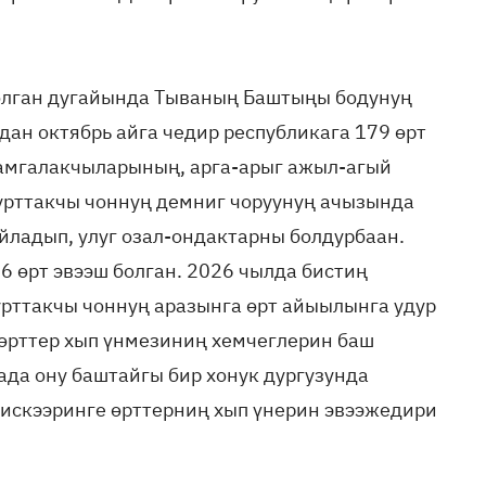
олган дугайында Тываның Баштыңы бодунуң
дан октябрь айга чедир республикага 179 өрт
амгалакчыларының, арга-арыг ажыл-агый
рттакчы чоннуң демниг чоруунуң ачызында
йладып, улуг озал-ондактарны болдурбаан.
6 өрт эвээш болган. 2026 чылда бистиң
чурттакчы чоннуң аразынга өрт айыылынга удур
өрттер хып үнмезиниң хемчеглерин баш
ада ону баштайгы бир хонук дургузунда
вискээринге өрттерниң хып үнерин эвээжедири