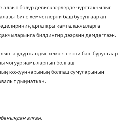
ге алзып болур девискээрлерде чурттакчылыг
талазы-биле хемчеглерни баш бурунгаар ап
 хөделириниң аргалары камгалакчыларга
дакчыларынга билдингир дээрзин демдеглээн.
ылынга удур кандыг хемчеглерни баш бурунгаар
ны чогуур яамыларның болгаш
аның кожууннарының болгаш сумуларының
овалыг дыңнаткан.
лбанындан алган.