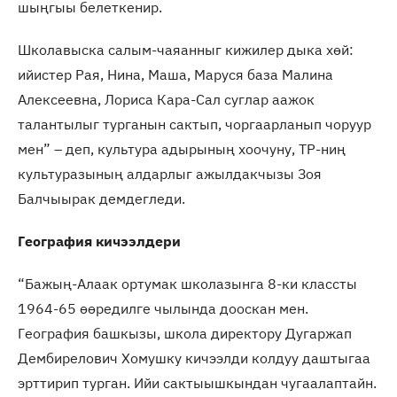
шыңгыы белеткенир.
Школавыска салым-чаяанныг кижилер дыка хөй:
ийистер Рая, Нина, Маша, Маруся база Малина
Алексеевна, Лориса Кара-Сал суглар аажок
талантылыг турганын сактып, чоргаарланып чоруур
мен” – деп, культура адырының хоочуну, ТР-ниң
культуразының алдарлыг ажылдакчызы Зоя
Балчыырак демдегледи.
География кичээлдери
“Бажың-Алаак ортумак школазынга 8-ки классты
1964-65 өөредилге чылында дооскан мен.
География башкызы, школа директору Дугаржап
Дембирелович Хомушку кичээлди колдуу даштыгаа
эрттирип турган. Ийи сактыышкындан чугаалаптайн.