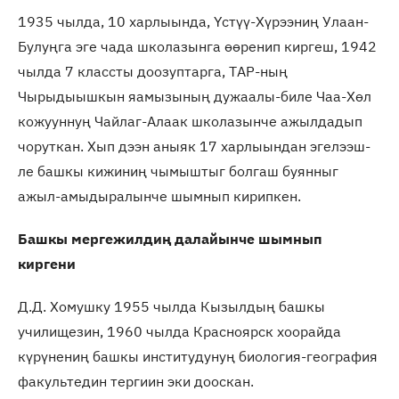
1935 чылда, 10 харлыында, Үстүү-Хүрээниң Улаан-
Булуңга эге чада школазынга өөренип киргеш, 1942
чылда 7 классты доозуптарга, ТАР-ның
Чырыдыышкын яамызының дужаалы-биле Чаа-Хөл
кожууннуң Чайлаг-Алаак школазынче ажылдадып
чоруткан. Хып дээн аныяк 17 харлыындан эгелээш-
ле башкы кижиниң чымыштыг болгаш буянныг
ажыл-амыдыралынче шымнып кирипкен.
Башкы мергежилдиң далайынче шымнып
киргени
Д.Д. Хомушку 1955 чылда Кызылдың башкы
училищезин, 1960 чылда Красноярск хоорайда
күрүнениң башкы институдунуң биология-география
факультедин тергиин эки дооскан.