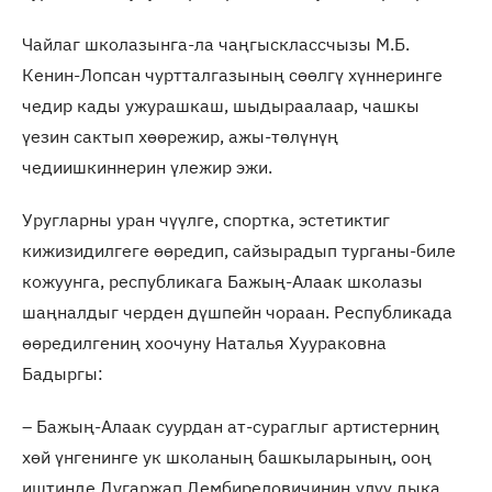
Чайлаг школазынга-ла чаңгысклассчызы М.Б.
Кенин-Лопсан чуртталгазының сөөлгү хүннеринге
чедир кады ужурашкаш, шыдыраалаар, чашкы
үезин сактып хөөрежир, ажы-төлүнүң
чедиишкиннерин үлежир эжи.
Уругларны уран чүүлге, спортка, эстетиктиг
кижизидилгеге өөредип, сайзырадып турганы-биле
кожуунга, республикага Бажың-Алаак школазы
шаңналдыг черден дүшпейн чораан. Республикада
өөредилгениң хоочуну Наталья Хуураковна
Бадыргы:
– Бажың-Алаак суурдан ат-сураглыг артистерниң
хөй үнгенинге ук школаның башкыларының, ооң
иштинде Дугаржап Дембиреловичиниң үлүү дыка