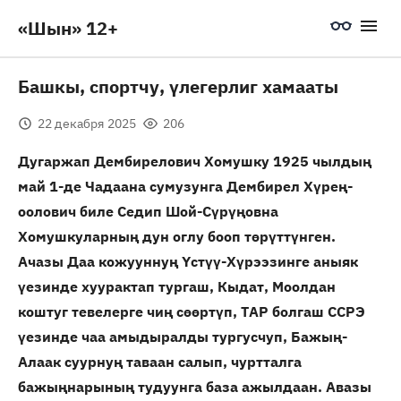
«Шын» 12+
Башкы, спортчу, үлегерлиг хамааты
22 декабря 2025
206
Дугаржап Дембирелович Хомушку 1925 чылдың
май 1-де Чадаана сумузунга Дембирел Хүрең-
оолович биле Седип Шой-Сүрүңовна
Хомушкуларның дун оглу бооп төрүттүнген.
Ачазы Даа кожууннуң Үстүү-Хүрээзинге аныяк
үезинде хуурактап тургаш, Кыдат, Моолдан
коштуг тевелерге чиң сөөртүп, ТАР болгаш ССРЭ
үезинде чаа амыдыралды тургусчуп, Бажың-
Алаак суурнуң таваан салып, чуртталга
бажыңнарының тудуунга база ажылдаан. Авазы