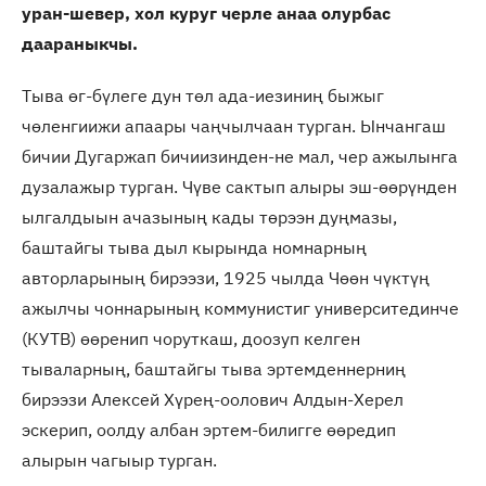
уран-шевер, хол куруг черле анаа олурбас
даараныкчы.
Тыва өг-бүлеге дун төл ада-иезиниң быжыг
чөленгиижи апаары чаңчылчаан турган. Ынчангаш
бичии Дугаржап бичиизинден-не мал, чер ажылынга
дузалажыр турган. Чүве сактып алыры эш-өөрүнден
ылгалдыын ачазының кады төрээн дуңмазы,
баштайгы тыва дыл кырында номнарның
авторларының бирээзи, 1925 чылда Чөөн чүктүң
ажылчы чоннарының коммунистиг университединче
(КУТВ) өөренип чоруткаш, доозуп келген
тываларның, баштайгы тыва эртемденнерниң
бирээзи Алексей Хүрең-оолович Алдын-Херел
эскерип, оолду албан эртем-билигге өөредип
алырын чагыыр турган.