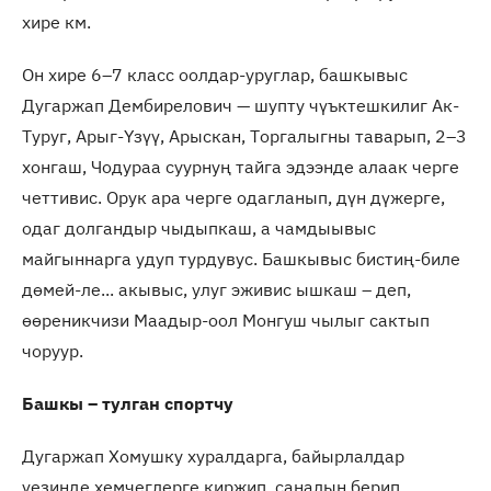
хире км.
Он хире 6–7 класс оолдар-уруглар, башкывыс
Дугаржап Дембирелович — шупту чүъктешкилиг Ак-
Туруг, Арыг-Үзүү, Арыскан, Торгалыгны таварып, 2–3
хонгаш, Чодураа суурнуң тайга эдээнде алаак черге
четтивис. Орук ара черге одагланып, дүн дүжерге,
одаг долгандыр чыдыпкаш, а чамдыывыс
майгыннарга удуп турдувус. Башкывыс бистиң-биле
дөмей-ле... акывыс, улуг эживис ышкаш – деп,
өөреникчизи Маадыр-оол Монгуш чылыг сактып
чоруур.
Башкы – тулган спортчу
Дугаржап Хомушку хуралдарга, байырлалдар
үезинде хемчеглерге киржип, саналын берип,