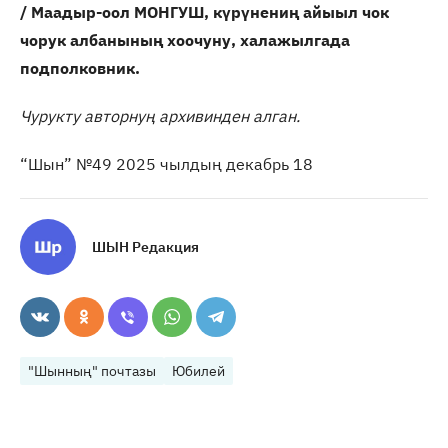
/ Маадыр-оол МОНГУШ,
күрүнениң айыыл чок
чорук албанының хоочуну, халажылгада
подполковник.
Чурукту авторнуң архивинден алган.
“Шын” №49 2025 чылдың декабрь 18
ШЫН Редакция
"Шынның" почтазы
Юбилей