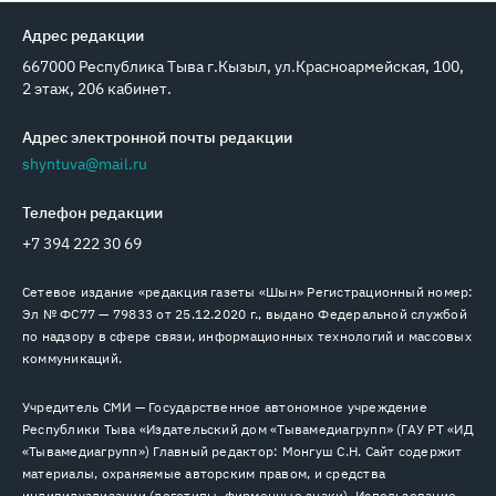
Адрес редакции
667000 Республика Тыва г.Кызыл, ул.Красноармейская, 100,
2 этаж, 206 кабинет.
Адрес электронной почты редакции
shyntuva@mail.ru
Телефон редакции
+7 394 222 30 69
Сетевое издание «редакция газеты «Шын» Регистрационный номер:
Эл № ФС77 — 79833 от 25.12.2020 г., выдано Федеральной службой
по надзору в сфере связи, информационных технологий и массовых
коммуникаций.
Учредитель СМИ — Государственное автономное учреждение
Республики Тыва «Издательский дом «Тывамедиагрупп» (ГАУ РТ «ИД
«Тывамедиагрупп») Главный редактор: Монгуш С.Н. Сайт содержит
материалы, охраняемые авторским правом, и средства
индивидуализации (логотипы, фирменные знаки). Использование