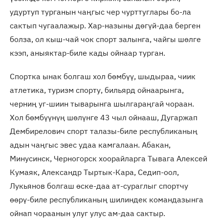
удуртуп турганын чаңгыс чер чурттуглары бо-ла
сактып чугаалажыр. Хар-назыны дөгүй-даа берген
болза, ол кыш-чай чок спорт залынга, чайгы шөлге
кээп, аныяктар-биле кады ойнаар турган.
Спортка ынак болгаш хол бөмбүү, шыдыраа, чиик
атлетика, туризм спорту, бильярд ойнаарынга,
черниң уг-шиин тыварынга шылгараңгай чораан.
Хол бөмбүүнүң шөлүнге 43 чыл ойнааш, Дугаржап
Дембирелович спорт талазы-биле республиканың
адын чаңгыс эвес удаа камгалаан. Абакан,
Минусинск, Черногорск хоорайларга Тывага Алексей
Кумаяк, Александр Тыртык-Кара, Седип-оол,
Лукьянов болгаш өске-даа ат-сураглыг спортчу
өөрү-биле республиканың шилиндек командазынга
ойнап чораанын улуг улус ам-даа сактыр.