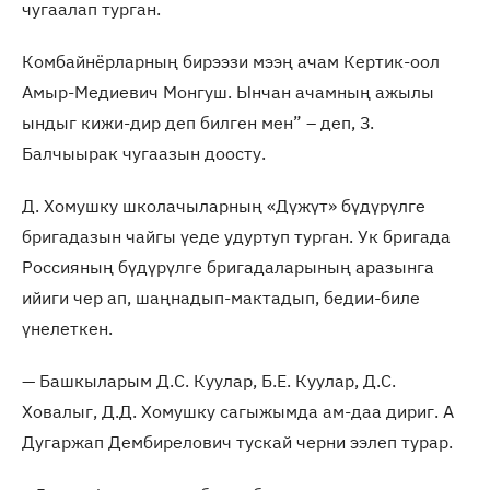
чугаалап турган.
Комбайнёрларның бирээзи мээң ачам Кертик-оол
Амыр-Медиевич Монгуш. Ынчан ачамның ажылы
ындыг кижи-дир деп билген мен” – деп, З.
Балчыырак чугаазын доосту.
Д. Хомушку школачыларның «Дүжүт» бүдүрүлге
бригадазын чайгы үеде удуртуп турган. Ук бригада
Россияның бүдүрүлге бригадаларының аразынга
ийиги чер ап, шаңнадып-мактадып, бедии-биле
үнелеткен.
— Башкыларым Д.С. Куулар, Б.Е. Куулар, Д.С.
Ховалыг, Д.Д. Хомушку сагыжымда ам-даа дириг. А
Дугаржап Дембирелович тускай черни ээлеп турар.