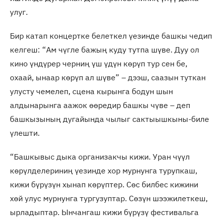
улуг.
Бир катап концертке белеткел үезинде башкы чедип
келгеш: “Ам чүгле бажың куду тутпа шүве. Дуу ол
кино үндүрер черниң үш үдүн көрүп тур сен бе,
охаай, ынаар көрүп ал шүве” – дээш, саазын туткан
улусту чемелеп, сцена кырынга бодун шын
алдынарынга аажок өөредир башкы чүве – деп
башкызының дугайында чылыг сактыышкыны-биле
үлешти.
“Башкывыс дыка организакчы кижи. Уран чүүл
көрүлделериниң үезинде хор мурнунга турупкаш,
кижи бүрүзүн хынап көрүптер. Сөс билбес кижини
хөй улус мурнунга тургузуптар. Сөзүн шээжилеткеш,
ырладыптар. Ынчангаш кижи бүрүзү фестивальга