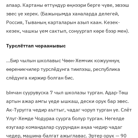
апаар. Картаны өттүндүр өңнээри берге чүве, эвээш
эвес үе херек. (Бажыңымда ханаларда делегей,
Россия, Тываның карталарын азып каан. Кезек-
кезек, чашкы үем сактып, сонуургап көре бээр мен).
Турслёттап чораанывыс
…Бир чылын школавыс Чөөн-Хемчик кожууннуң
өөреникчилер турслёдунга тиилээш, республика
слёдунга киржир болган бис.
Ынчан суурувуска 7 чыл школазы турган. Адар-Төш
артын ажар амгы үеде ышкаш, дески орук бар эвес.
Ак-Туругга чедир аъттыг, чадаг чоруп турган үе. Слёт
Улуг-Хемде Чодураа суурга болур турган. Негелде
езугаар командалар суурундан аңаа чедир чадаг
чедер, машина-балгат ажыглавас. Эртер орук — 90