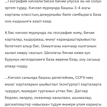
…География кичээли биске бичии улуска эң-не солун
эртем турду. Кичээл мурнунда башкы 3-4 аңгы
картаны класстың дежурныйы-биле самбырага база
ооң кыдыынга азып каар.
А бис кичээл мурнунда-ла география ному, бичии
карталар, кыдырааш, өңнүг карандаштарывысты
белеткеп алыр бис. Онаалганы канчаар кылганын
хынап көөрү чаңчыл. Школачы бичии кижи хүн
бүрүнүң негелдезинге база өөрени бээр, ону сагыыр
апаар чорду.
…Кичээл санында башкы делегейниң, ССРЭ-ниң
өңнүг карталарын шыйыглыг (контурлуг) карталарга
чурудуп, өңнедип турганын утпас бис. Даглар
бедээн, хөлдер, океаннар ханылаан, шынаалар,
дескилээштер чавызаан тудум өңнери улам караңгы