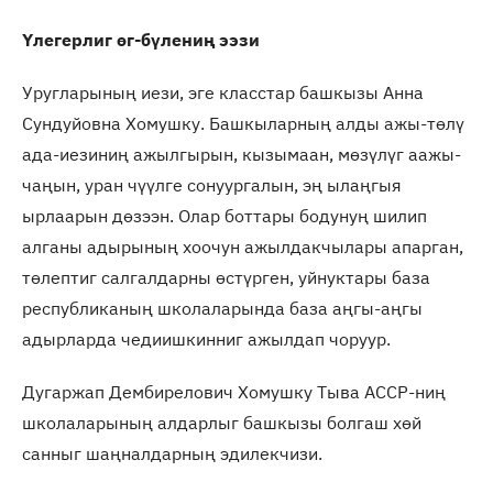
Үлегерлиг өг-бүлениң ээзи
Уругларының иези, эге класстар башкызы Анна
Сундуйовна Хомушку. Башкыларның алды ажы-төлү
ада-иезиниң ажылгырын, кызымаан, мөзүлүг аажы-
чаңын, уран чүүлге сонуургалын, эң ылаңгыя
ырлаарын дөзээн. Олар боттары бодунуң шилип
алганы адырының хоочун ажылдакчылары апарган,
төлептиг салгалдарны өстүрген, уйнуктары база
республиканың школаларында база аңгы-аңгы
адырларда чедиишкинниг ажылдап чоруур.
Дугаржап Дембирелович Хомушку Тыва АССР-ниң
школаларының алдарлыг башкызы болгаш хөй
санныг шаңналдарның эдилекчизи.