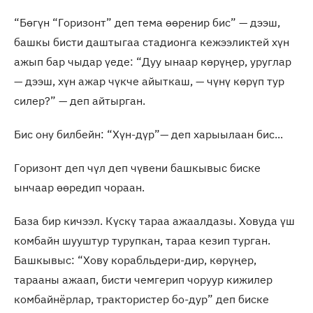
“Бөгүн “Горизонт” деп тема өөренир бис” — дээш,
башкы бисти даштыгаа стадионга кежээликтей хүн
ажып бар чыдар үеде: “Дуу ынаар көрүңер, уруглар
— дээш, хүн ажар чүкче айыткаш, — чүнү көрүп тур
силер?” — деп айтырган.
Бис ону билбейн: “Хүн-дүр”— деп харыылаан бис...
Горизонт деп чүл деп чүвени башкывыс биске
ынчаар өөредип чораан.
База бир кичээл. Күскү тараа ажаалдазы. Ховуда үш
комбайн шууштур турупкан, тараа кезип турган.
Башкывыс: “Хову корабльдери-дир, көрүңер,
тарааны ажаап, бисти чемгерип чоруур кижилер
комбайнёрлар, трактористер бо-дур” деп биске