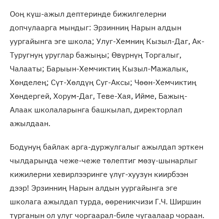
Ооң күш-ажыл дептеринде бижилгелерни
допчулаарга мындыг: Эрзинниң Нарын алдын
уургайынга эге школа; Улуг-Хемниң Кызыл-Даг, Ак-
Туругнуң уруглар бажыңы; Өвүрнүң Торгалыг,
Чалааты; Барыын-Хемчиктиң Кызыл-Мажалык,
Хөнделең; Сүт-Хөлдүң Суг-Аксы; Чөөн-Хемчиктиң
Хөндергей, Хорум-Даг, Теве-Хая, Ийме, Бажың-
Алаак школаларынга башкылап, директорлап
ажылдаан.
Бодунуң байлак арга-дуржулгалыг ажылдап эрткен
чылдарында чеже-чеже төлептиг мөзү-шынарлыг
кижилерни хевирлээринге үлүг-хуузун киирбээн
дээр! Эрзинниң Нарын алдын уургайынга эге
школага ажылдап турда, өөреникчизи Г.Ч. Ширшин
турганын ол улуг чоргаарал-биле чугаалаар чораан.