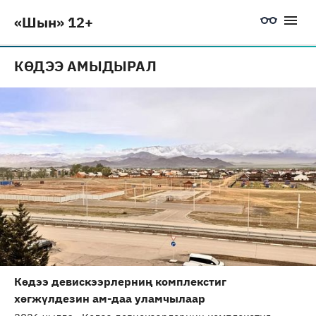
«Шын» 12+
КӨДЭЭ АМЫДЫРАЛ
Көдээ девискээрлерниң комплекстиг
хөгжүлдезин ам-даа уламчылаар