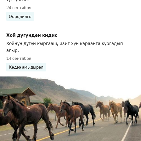
24 сентября
Өөредилге
Хой дүгүнден кидис
Хойнуң дүгүн кыргааш, изиг хүн караанга кургадып
алыр.
14 сентября
Көдээ амыдырал