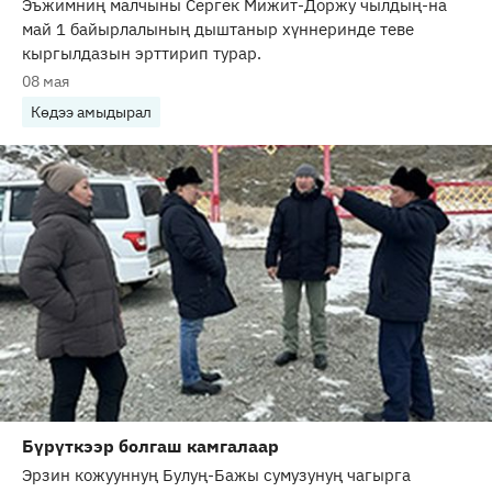
Эъжимниң малчыны Сергек Мижит-Доржу чылдың-на
май 1 байырлалының дыштаныр хүннеринде теве
кыргылдазын эрттирип турар.
08 мая
Көдээ амыдырал
Бүрүткээр болгаш камгалаар
Эрзин кожууннуң Булуң-Бажы сумузунуң чагырга