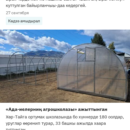
куттулган байырланчыы-даа кедергей.
27 сентября
Көдээ амыдырал
«Ада-иелерниң агрошколазы» ажыттынган
Хөр-Тайга ортумак школазында бо хүннерде 180 оолдар,
уруглар өөренип турар, 33 башкы ажылда хаара
туттунган.