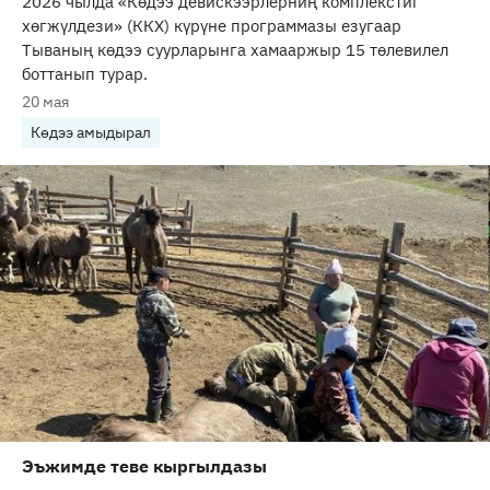
2026 чылда «Көдээ девискээрлерниң комплекстиг
хөгжүлдези» (ККХ) күрүне программазы езугаар
Тываның көдээ суурларынга хамааржыр 15 төлевилел
боттанып турар.
20 мая
Көдээ амыдырал
Эъжимде теве кыргылдазы