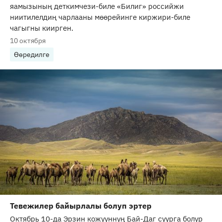
яамызының деткимчези-биле «Билиг» российжи
ниитилелдиң чарлааны мөөрейинге киржири-биле
чагыгны киирген.
10 октября
Өөредилге
Тевежилер байырлалы болуп эртер
Октябрь 10-да Эрзин кожууннуң Бай-Даг суурга болур