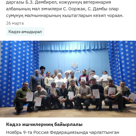
даргазы Б.З. Дембирел, кожууннуң ветеринария
албанының мал эмчилери С. Ооржак, С. Дамбы олар
сумунуң малчыннарының кыштагларын кезип чораан.
26 марта
Көдээ амыдырал
Көдээ ишчилерниң байырлалы
Ноябрь 9-та Россия Федерациязында чарлаттынган