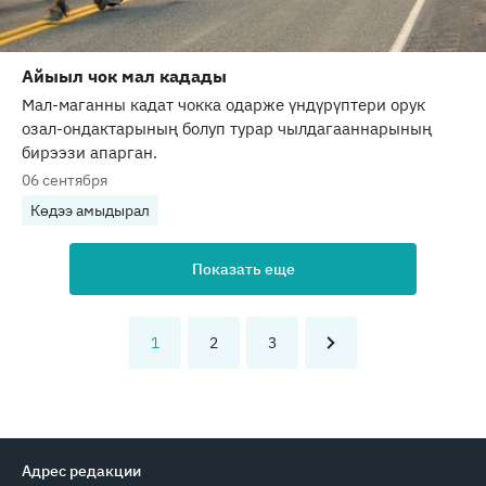
Айыыл чок мал кадады
Мал-маганны кадат чокка одарже үндүрүптери орук
озал-ондактарының болуп турар чылдагааннарының
бирээзи апарган.
06 сентября
Көдээ амыдырал
Показать еще
1
2
3
Адрес редакции