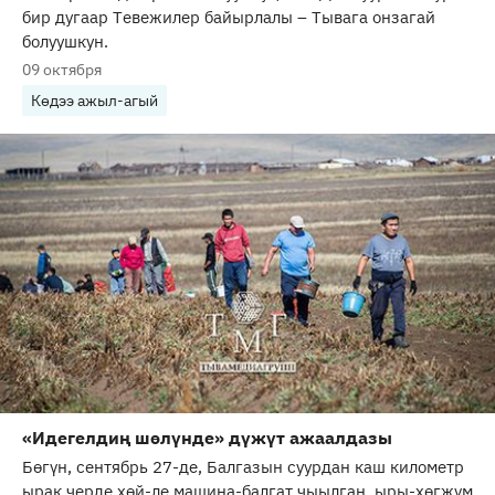
бир дугаар Тевежилер байырлалы – Тывага онзагай
болуушкун.
09 октября
Көдээ ажыл-агый
«Идегелдиң шөлүнде» дүжүт ажаалдазы
Бөгүн, сентябрь 27-де, Балгазын суурдан каш километр
ырак черде хөй-ле машина-балгат чыылган, ыры-хөгжүм