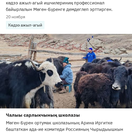
кѳдээ ажыл-агый ишчилериниӊ профессионал
байырлалын Мѳген-Бүренге демдеглеп эрттирген.
20 ноября
Көдээ ажыл-агый
Чалыы сарлыкчының школазы
Мөген-Бүрен ортумак школазының Арина Иргитке
баштаткан ада-ие комитеди Россияның Чырыдыышкын