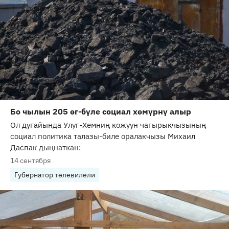
Бо чылын 205 өг-бүле социал хөмүрнү алыр
Ол дугайында Улуг-Хемниң кожуун чагырыкчызының
социал политика талазы-биле оралакчызы Михаил
Даспак дыңнаткан:
14 сентября
Губернатор төлевилели