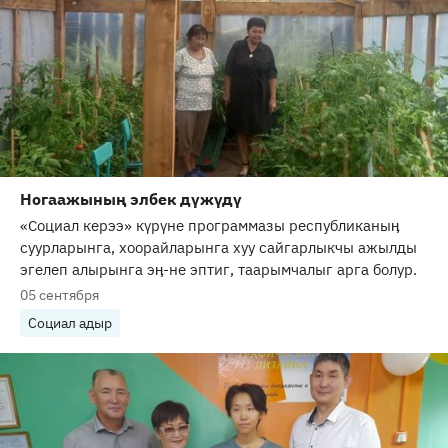
Ногаажының элбек дүжүдү
«Социал керээ» күрүне программазы республиканыӊ
суурларынга, хоорайларынга хуу сайгарлыкчы ажылды
эгелеп алырынга эӊ-не эптиг, таарымчалыг арга болур.
05 сентября
Социал адыр