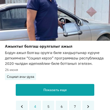
Ажыктыг болгаш орулгалыг ажыл
Бодун ажыл болгаш орулга-биле хандыртынар күрүне
деткимчези “Социал керээ” программазы республикада
2020 чылдан идепкейлии-биле боттанып эгелээн.
26 июня
Социал ачы-дуза
Показать еще
4
5
6
7