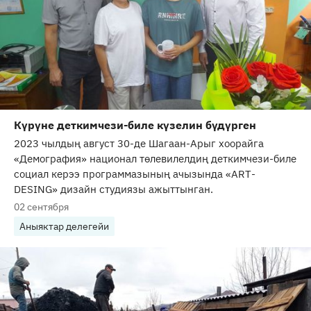
Күрүне деткимчези-биле күзелин бүдүрген
2023 чылдың август 30-де Шагаан-Арыг хоорайга
«Демография» национал төлевилелдиң деткимчези-биле
социал керээ программазының ачызында «ART-
DESING» дизайн студиязы ажыттынган.
02 сентября
Аныяктар делегейи