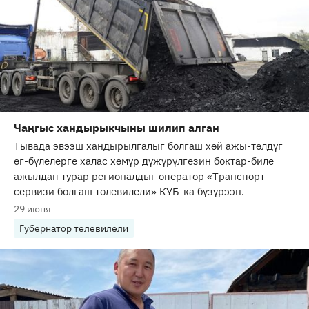
Чаңгыс хандырыкчыны шилип алган
Тывада эвээш хандырылгалыг болгаш хөй ажы-төлдүг
өг-бүлелерге халас хөмүр дүжүрүлгезин боктар-биле
ажылдап турар регионалдыг оператор «Транспорт
сервизи болгаш төлевилели» КУБ-ка бүзүрээн.
29 июня
Губернатор төлевилели