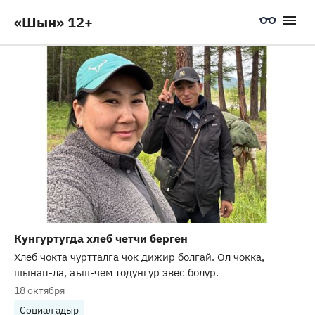
«Шын» 12+
Кунгуртугда хлеб четчи берген
Хлеб чокта чуртталга чок дижир болгай. Ол чокка,
шынап-ла, аъш-чем тодунгур эвес болур.
18 октября
Социал адыр