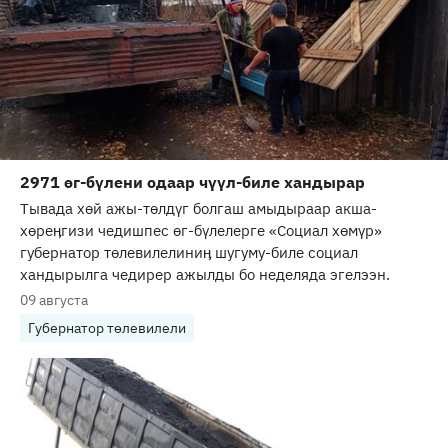
2971 өг-бүлени одаар чүүл-биле хандырар
Тывада хөй ажы-төлдүг болгаш амыдыраар акша-
хөреӊгизи чедишпес өг-бүлелерге «Социал хөмүр»
губернатор төлевилелиниӊ шугуму-биле социал
хандырылга чедирер ажылды бо неделяда эгелээн.
09 августа
Губернатор төлевилели