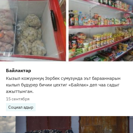
Байлактар
Кызыл кожууннуӊ Ээрбек сумузунда эът барааннарын
кылып бүдүрер бичии цехтиг «Байлак» деп чаа садыг
ажыттынган.
15 сентября
Социал адыр