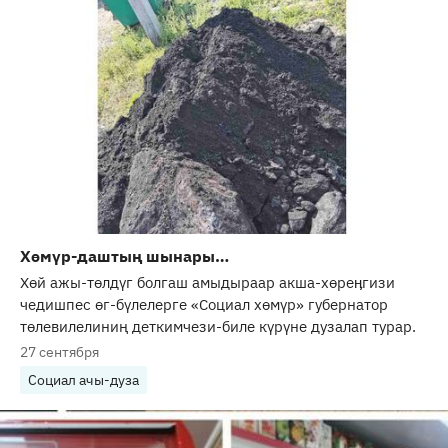
Хөмүр-даштың шынары…
Хөй ажы-төлдүг болгаш амыдыраар акша-хөреӊгизи
чедишпес өг-бүлелерге «Социал хөмүр» губернатор
төлевилелиниң деткимчези-биле күрүне дузалап турар.
27 сентября
Социал ачы-дуза