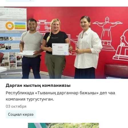
Дарган кыстың компаниязы
Республикада «Тываныӊ дарганнар бажыӊы» деп чаа
компания тургустунган.
03 октября
Социал керээ