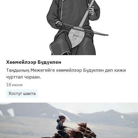
Хөөмейлээр Бүдүкпен
Таңдының Межегейге хөөмейлээр Бүдүкпен деп кижи
чурттап чораан.
18 июня
Хостуг шакта