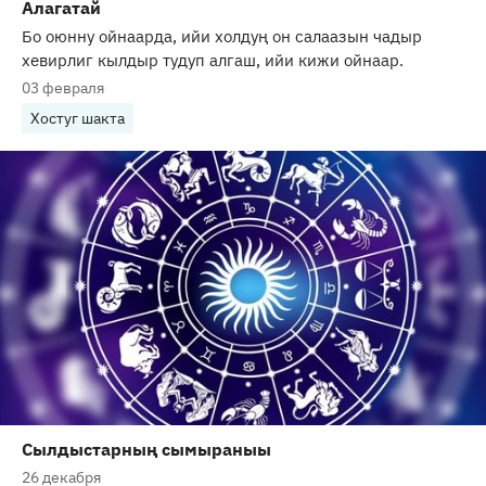
Алагатай
Бо оюнну ойнаарда, ийи холдуң он салаазын чадыр
хевирлиг кылдыр тудуп алгаш, ийи кижи ойнаар.
03 февраля
Хостуг шакта
Сылдыстарның сымыраныы
26 декабря