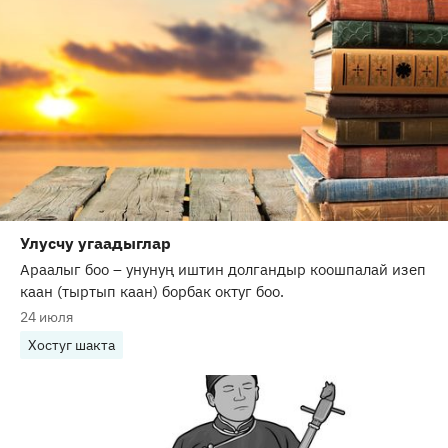
Улусчу угаадыглар
Араалыг боо – унунуң иштин долгандыр коошпалай изеп
каан (тыртып каан) борбак октуг боо.
24 июля
Хостуг шакта