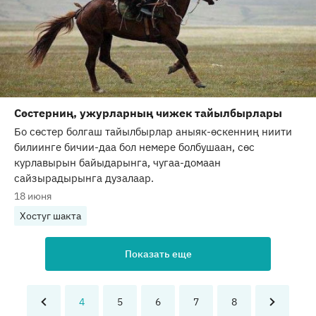
Сөстерниң, ужурларның чижек тайылбырлары
Бо сөстер болгаш тайылбырлар аныяк-өскенниң ниити
билиинге бичии-даа бол немере болбушаан, сөс
курлавырын байыдарынга, чугаа-домаан
сайзырадырынга дузалаар.
18 июня
Хостуг шакта
Показать еще
4
5
6
7
8