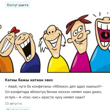
Хостуг шакта
Каткы бажы каткан эвес
– Авай, чүге бо конфетаны «Яблоко» деп адап кааныл?–
Ол конфетада яблоктуң бичии кезээн немеп каан диин,
оглум.– А «Кис-кис» иристе чүнү немеп каан?
15 августа