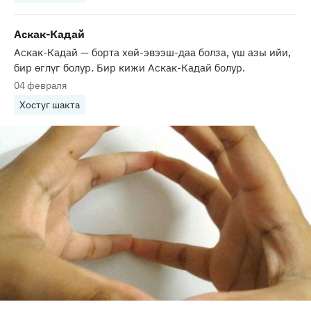
Аскак-Кадай
Аскак-Кадай — борта хөй-эвээш-даа болза, үш азы ийи,
бир өглүг болур. Бир кижи Аскак-Кадай болур.
04 февраля
Хостуг шакта