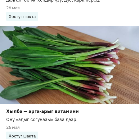
26 мая
Хостуг шакта
Хылба — арга-арыг витамини
Ону «адыг согуназы» база дээр.
26 мая
Хостуг шакта