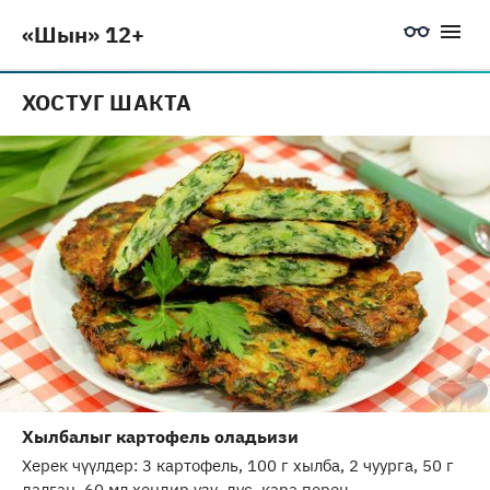
«Шын» 12+
ХОСТУГ ШАКТА
Хылбалыг картофель оладьизи
Херек чүүлдер: 3 картофель, 100 г хылба, 2 чуурга, 50 г
далган, 60 мл хендир үзү, дус, кара перец.