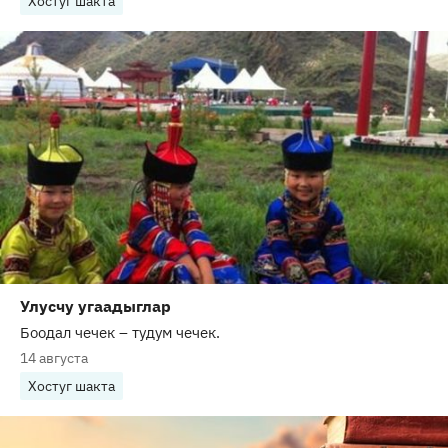
Хостуг шакта
Улусчу угаадыглар
Боодал чечек – тудум чечек.
14 августа
Хостуг шакта