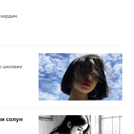
скердим.
ар школаже
и солун