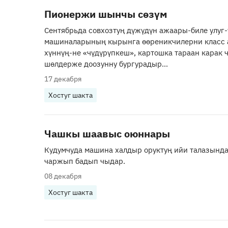
Пионержи шынчы сөзүм
Сентябрьда совхозтуң дүжүдүн ажаары-биле улуг-
машиналарының кырынга өөреникчилерни класс 
хүннүң-не «чүдүрүпкеш», картошка тараан карак 
шөлдерже доозунну бургурадыр...
17 декабря
Хостуг шакта
Чашкы шаавыс оюннары
Кудумчуда машина халдыр оруктуң ийи талазында 
чаржып бадып чыдар.
08 декабря
Хостуг шакта