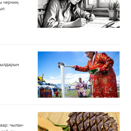
ы черниң
ып
ңчылдарын
аар: чылан-