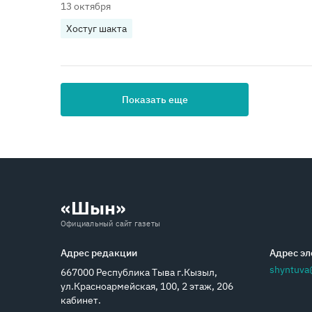
13 октября
Хостуг шакта
Показать еще
«Шын»
Официальный сайт газеты
Адрес редакции
Адрес эл
shyntuva
667000 Республика Тыва г.Кызыл,
ул.Красноармейская, 100, 2 этаж, 206
кабинет.