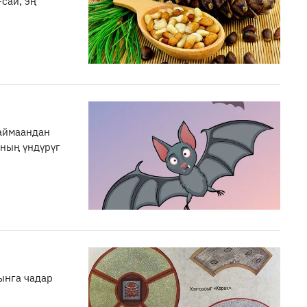
-сай, эң
 аймаандан
ының үндүрүг
ынга чадар