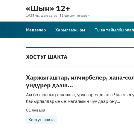
«Шын» 12+
1925 чылдың август 31-де үнүп эгелээн
Медээлер
Харылзажыры
Тыва тайылбырлап
ХОСТУГ ШАКТА
Харжыгаштар, илчирбелер, хана-со
үндүрер дээш...
Ам бо шагның школага, уруглар садынга Чаа чыл 
байырлалдарының магалыын чүү дээр ону...
01 января
Хостуг шакта