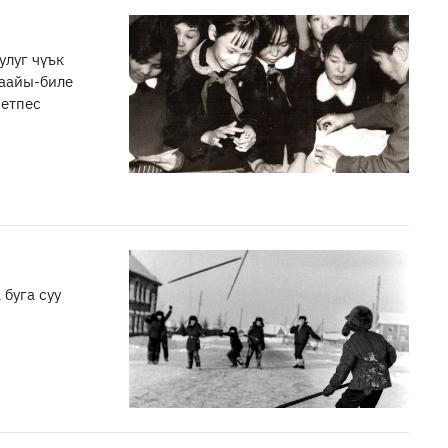
улуг чүък
аайы-биле
четпес
буга суу