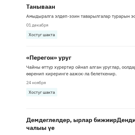
Танываан
Амыдыралга элдеп-эзин таварылгалар турарын э
01 декабря
Хостуг шакта
«Перегон» уруг
Чайны өттүр хүрертир ойнап алган уруглар, оолд
өөренип киреринге аажок-ла белеткенир.
24 ноября
Хостуг шакта
Демдеглелдер, ырлар бижиирДенди
чалыы үе