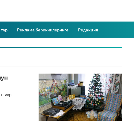
 тур
Реклама берикчилеринге
Редакция
лун
уткуур