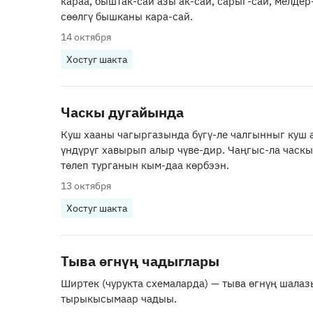
караа, быштак-сай азы ак-сай, сарыг-сай, мелдер
сөөлгү бышканы кара-сай.
14 октября
Хостуг шакта
Часкы дугайында
Куш хааны чагыргазында бүгү-ле чалгынныг куш
үндүрүг хавырып алыр чүве-дир. Чаңгыс-ла часк
төлеп турганын кым-даа көрбээн.
13 октября
Хостуг шакта
Тыва өгнүң чадыглары
Ширтек (чурукта схемаларда) — тыва өгнүң шалаз
тырыкысымаар чадыы.