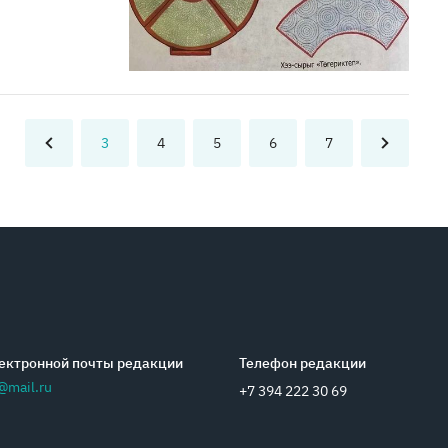
3
4
5
6
7
ектронной почты редакции
Телефон редакции
@mail.ru
+7 394 222 30 69