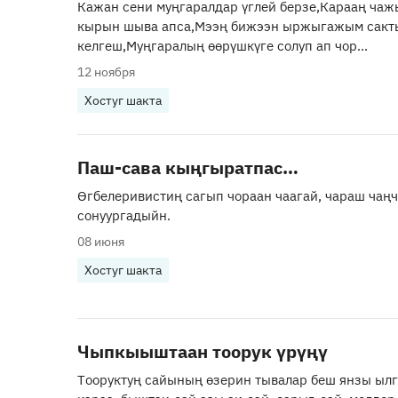
Кажан сени муңгаралдар үглей берзе,Карааң чаж
кырын шыва апса,Мээң бижээн ыржыгажым сакт
келгеш,Муңгаралың өөрүшкүге солуп ап чор...
12 ноября
Хостуг шакта
Паш-сава кыңгыратпас…
Өгбелеривистиң сагып чораан чаагай, чараш ча
сонуургадыйн.
08 июня
Хостуг шакта
Чыпкыыштаан тоорук үрүңү
Тооруктуң сайының өзерин тывалар беш янзы ылг