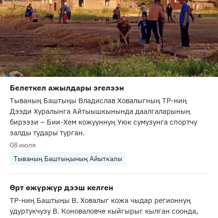
Белеткел ажылдары эгелээн
Тываның Баштыңы Владислав Ховалыгның ТР-ниң
Дээди Хуралынга Айтыышкынында даалгаларының
бирээзи – Бии-Хем кожууннуң Уюк сумузунга спортчу
залды тудары турган.
08 июля
Тываның Баштыңының Айыткалы
Өрт өжүржүр дээш келген
ТР-ниң Баштыңы В. Ховалыг кожа чыдар регионнуң
удуртукчузу В. Коноваловче кыйгырыг кылган соонда,