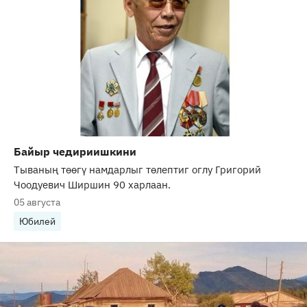
Байыр чедириишкини
Тываның төөгү намдарлыг төлептиг оглу Григорий
Чоодуевич Ширшин 90 харлаан.
05 августа
Юбилей