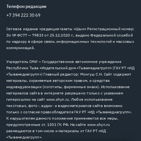
Телефон редакции
+7 394 222 30 69
Сетевое издание «редакция газеты «Шын» Регистрационный номер:
Эл № ФС77 — 79833 от 25.12.2020 г., выдано Федеральной службой
по надзору в сфере связи, информационных технологий и массовых
коммуникаций.
Учредитель СМИ — Государственное автономное учреждение
Республики Тыва «Издательский дом «Тывамедиагрупп» (ГАУ РТ «ИД
«Тывамедиагрупп») Главный редактор: Монгуш С.Н. Сайт содержит
материалы, охраняемые авторским правом, и средства
индивидуализации (логотипы, фирменные знаки). Использование
материалов сайта в интернете разрешено только с указанием
гиперссылки на сайт www.shyn.ru. Любое использование
текстовых, фото-, аудио- и видеоматериалов сайта возможно
только с согласия правообладателя ГАУ РТ «ИД «Тывамедиагрупп».
К нарушителям данного положения применяются все меры,
предусмотренные ст. 1301 ГК РФ. На сайте www.shyn.ru
размещаются в том числе и материалы от ГАУ РТ «ИД
«Тывамедиагрупп».