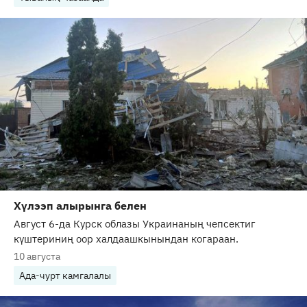
Хүлээп алырынга белен
Август 6-да Курск облазы Украинаның чепсектиг
күштериниң оор халдаашкынындан когараан.
10 августа
Ада-чурт камгалалы