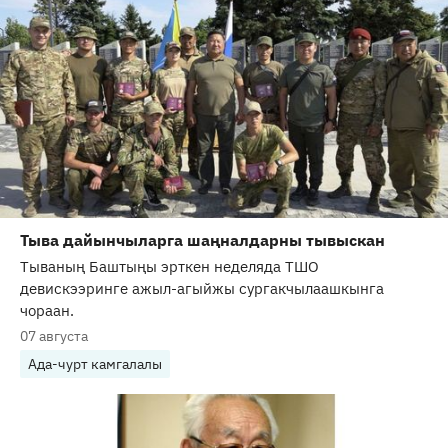
Тыва дайынчыларга шаңналдарны тывыскан
Тываның Баштыңы эрткен неделяда ТШО
девискээринге ажыл-агыйжы сургакчылаашкынга
чораан.
07 августа
Ада-чурт камгалалы