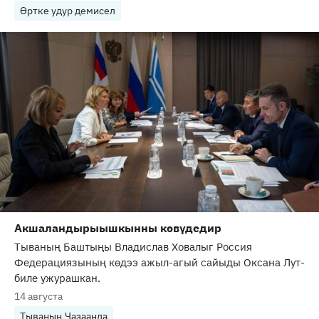
Өртке удур демисел
Акшаландырыышкынны көвүдедир
Тываның Баштыңы Владислав Ховалыг Россия
Федерациязының көдээ ажыл-агый сайыды Оксана Лут-
биле ужурашкан.
14 августа
Тываның Чазаанда