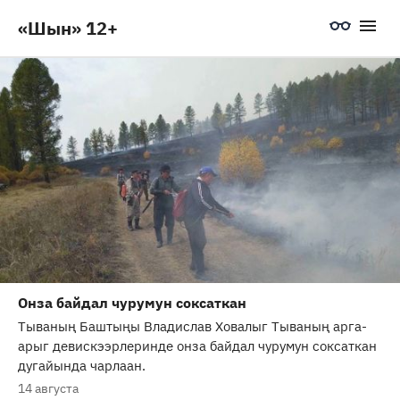
«Шын» 12+
Онза байдал чурумун соксаткан
Тываның Баштыңы Владислав Ховалыг Тываның арга-
арыг девискээрлеринде онза байдал чурумун соксаткан
дугайында чарлаан.
14 августа