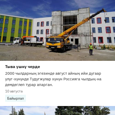
Тыва үшкү черде
2000 чылдарның эгезинде август айның ийи дугаар
улуг-хүнүнде Тудугжулар хүнүн Россияга чылдың-на
демдеглеп турар апарган.
10 августа
Байырлал