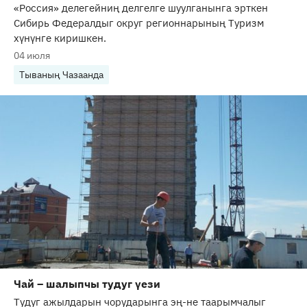
«Россия» делегейниң делгелге шуулганынга эрткен
Сибирь Федералдыг округ регионнарының Туризм
хүнүнге киришкен.
04 июля
Тываның Чазаанда
Чай – шалыпчы тудуг үези
Тудуг ажылдарын чорударынга эң-не таарымчалыг