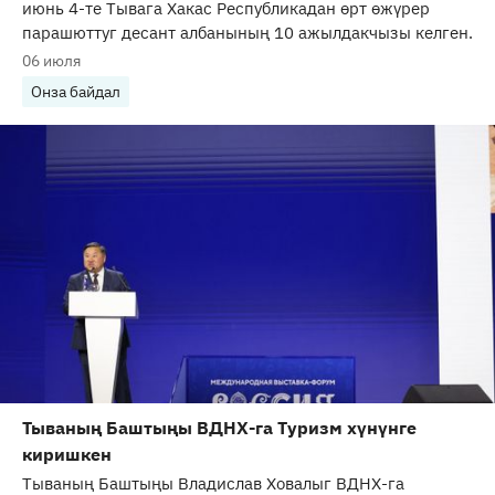
июнь 4-те Тывага Хакас Республикадан өрт өжүрер
парашюттуг десант албанының 10 ажылдакчызы келген.
06 июля
Онза байдал
Тываның Баштыңы ВДНХ-га Туризм хүнүнге
киришкен
Тываның Баштыңы Владислав Ховалыг ВДНХ-га